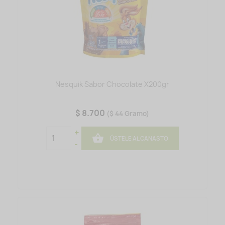
Nesquik Sabor Chocolate X200gr
$ 8.700
($ 44 Gramo)
+

ÚSTELE AL CANASTO
-