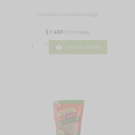
Chocolisto Chocolate X200gr
$ 7.400
($ 37 Gramo)
+

ÚSTELE AL CANASTO
-