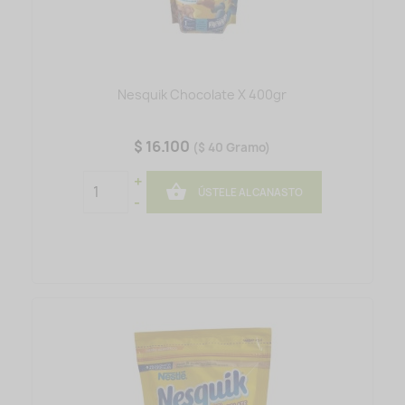
Nesquik Chocolate X 400gr
$ 16.100
($ 40 Gramo)
+

ÚSTELE AL CANASTO
-