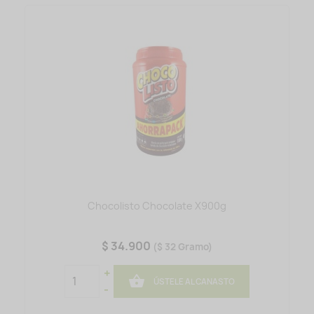
Chocolisto Chocolate X900g
$ 34.900
($ 32 Gramo)
+

ÚSTELE AL CANASTO
-