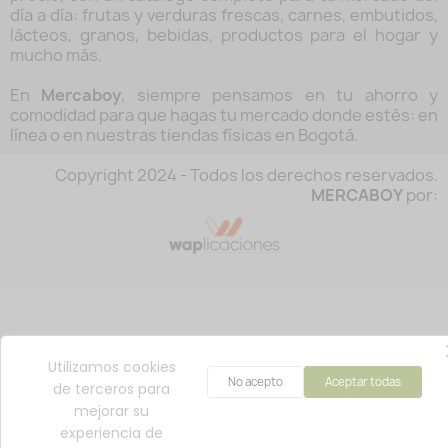
día a día: frutas y verduras frescas, carnes, embutidos,
lácteos, granos, bebidas, productos para el hogar y
mucho más.
En
Mercaboy
, siempre pensamos en tu ahorro y
comodidad para que hagas tu mercado donde estés: en
línea o en nuestras tiendas físicas en Bogotá.
Copyright 2024 - Todos los derechos reservados.
MERCABOY
por:
Utilizamos cookies
No acepto
Aceptar todas
de terceros para
mejorar su
experiencia de