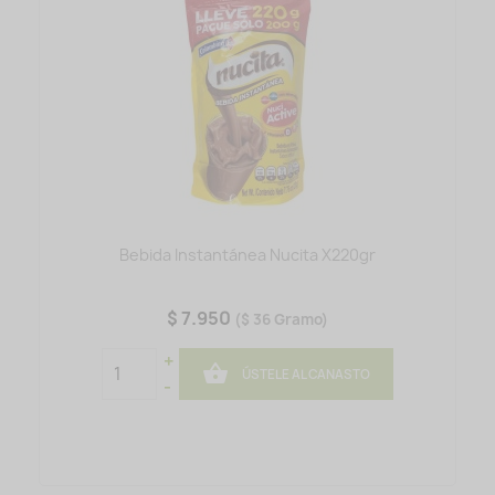
Bebida Instantánea Nucita X220gr
$ 7.950
($ 36 Gramo)
+

ÚSTELE AL CANASTO
-