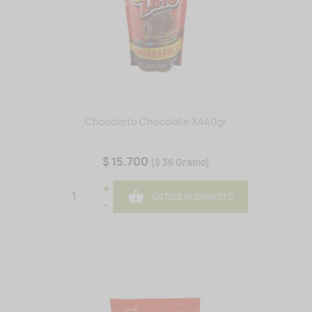
Chocolisto Chocolate X440gr
$ 15.700
($ 36 Gramo)
+

ÚSTELE AL CANASTO
-