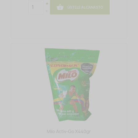
+

ÚSTELE AL CANASTO
-
Milo Activ-Go X440gr