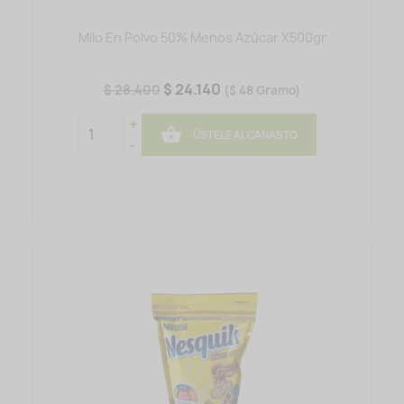
Milo En Polvo 50% Menos Azúcar X500gr
$ 24.140
$ 28.400
($ 48 Gramo)
+

ÚSTELE AL CANASTO
-