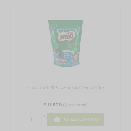
Milo Nutrifit 50% Menos Azúcar X200gr
$ 11.800
($ 59 Gramo)
+

ÚSTELE AL CANASTO
-