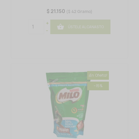
$ 21.150
($ 42 Gramo)
+

ÚSTELE AL CANASTO
-
¡En Oferta!
-15%