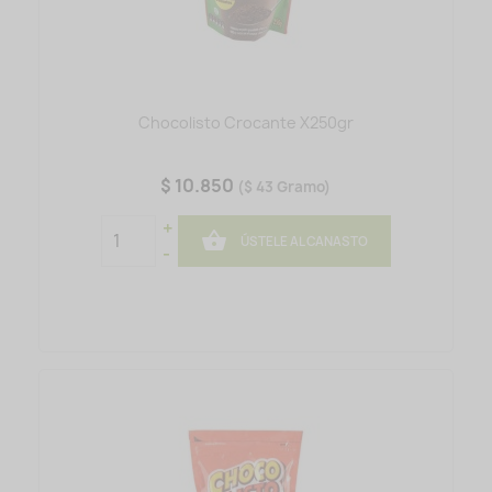
Chocolisto Crocante X250gr
$ 10.850
($ 43 Gramo)
+

ÚSTELE AL CANASTO
-