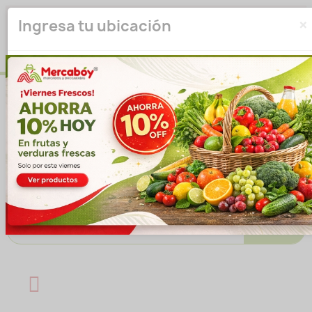
×
Seleccione su ubicación para que podamos verificar si
Ingresa tu ubicación
actualmente prestamos servicio en su área.
haga clic
para seleccionar una ubicación.
aquí
Introducir ubicación
No volver a mostrar esta ventana emergente
IR A LA TIENDA
Buscar