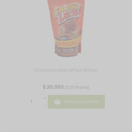
ChocoListo AhorraPack X600gr
$ 20.050
($ 27 Gramo)
+

ÚSTELE AL CANASTO
-