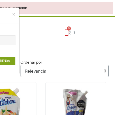
r una ubicación.
×
$ 0
 TIENDA
Ordenar por: