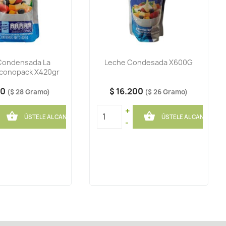
Condensada La
Leche Condesada X600G
Econopack X420gr
00
$ 16.200
($ 28 Gramo)
($ 26 Gramo)
+


ÚSTELE AL CANASTO
ÚSTELE AL CANASTO
-