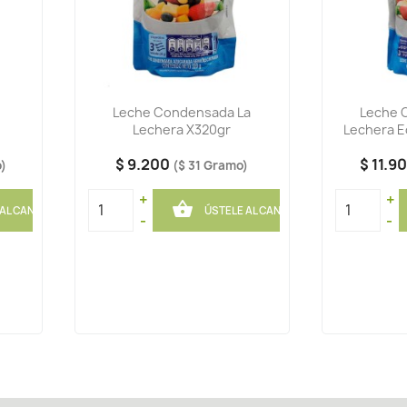
Leche Condensada La
Leche 
Lechera X320gr
Lechera 
$ 9.200
$ 11.9
o)
($ 31 Gramo)
+
+

 AL CANASTO
ÚSTELE AL CANASTO
-
-