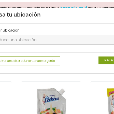
ente prestamos servicio en su área.
para selecciona
haga clic aquí
sa tu ubicación
ir ubicación
Buscar
Condensada
IR A LA
olver a mostrar esta ventana emergente