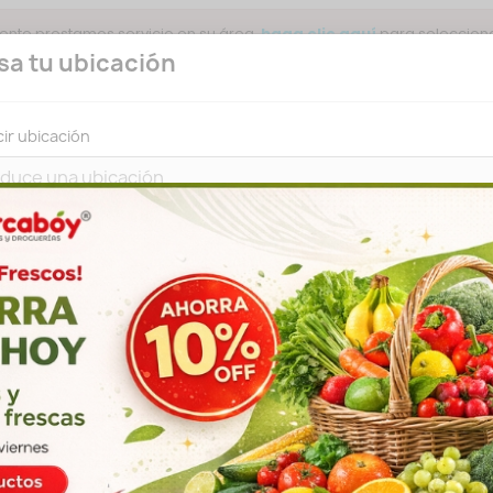
ente prestamos servicio en su área.
para selecciona
haga clic aquí
sa tu ubicación
ir ubicación
Buscar
IR A LA
volver a mostrar esta ventana emergente