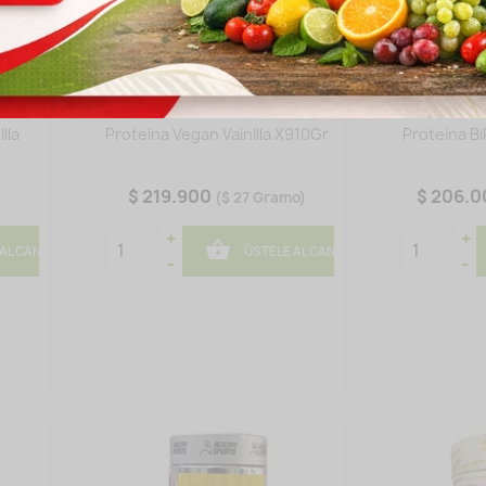
lla
Proteína Vegan Vainilla X910Gr
Proteina Bi
$ 219.900
$ 206.
)
($ 27 Gramo)
+
+

 AL CANASTO
ÚSTELE AL CANASTO
-
-