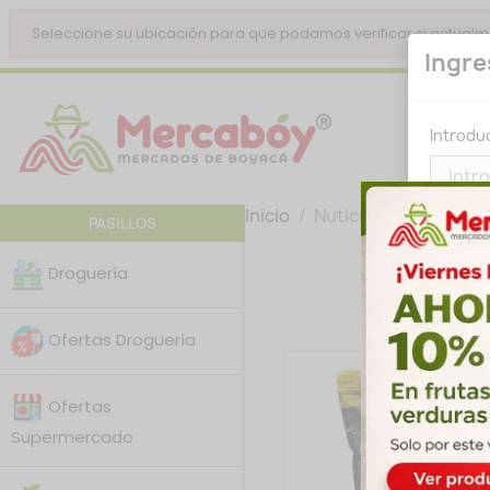
Seleccione su ubicación para que podamos verificar si actualm
Ingre
Introduc
Inicio
Nutición Deportiva
PASILLOS
Droguería
No 
Ofertas Droguería
Ofertas
Supermercado