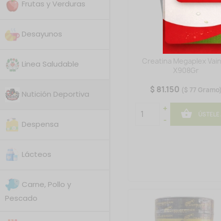
Frutas y Verduras
Desayunos
Creatina Megaplex Vaini
Linea Saludable
X908Gr
$ 81.150
($ 77 Gramo
Nutición Deportiva
+

ÚSTELE
-
Despensa
Lácteos
Carne, Pollo y
Pescado