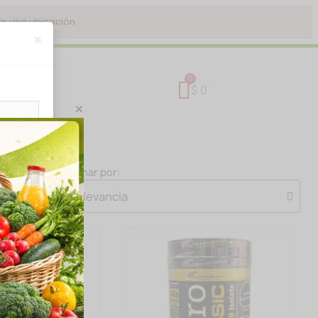
r una ubicación.
×
$ 0
×
Ordenar por:
 TIENDA