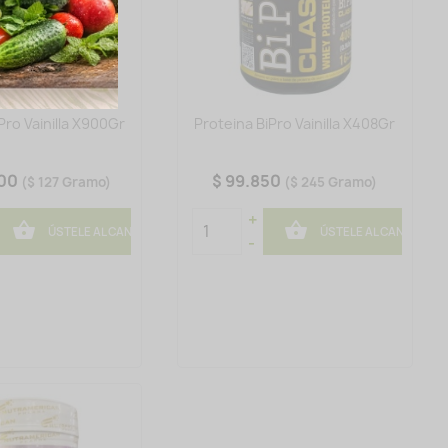
Pro Vainilla X900Gr
Proteina BiPro Vainilla X408Gr
000
$ 99.850
($ 127 Gramo)
($ 245 Gramo)
+


ÚSTELE AL CANASTO
ÚSTELE AL CANASTO
-