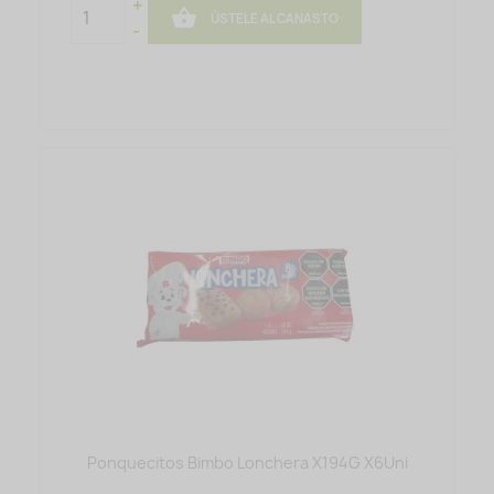
+

ÚSTELE AL CANASTO
-
Ponquecitos Bimbo Lonchera X194G X6Uni