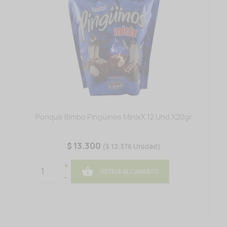
Ponqué Bimbo Pingüinos MinixX 12 Und X20gr
$ 13.300
($ 12.376 Unidad)
+

ÚSTELE AL CANASTO
-