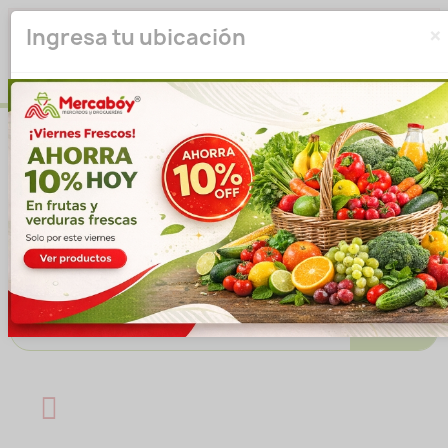
×
Seleccione su ubicación para que podamos verificar si
Ingresa tu ubicación
actualmente prestamos servicio en su área.
haga clic
para seleccionar una ubicación.
aquí
Introducir ubicación
No volver a mostrar esta ventana emergente
IR A LA TIENDA
Buscar