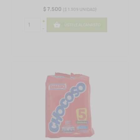
$ 7.500
($ 1.309 UNIDAD)
+

ÚSTELE AL CANASTO
-