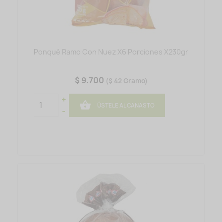
Ponqué Ramo Con Nuez X6 Porciones X230gr
$ 9.700
($ 42 Gramo)
+

ÚSTELE AL CANASTO
-