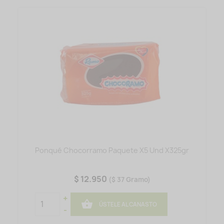
Ponqué Chocorramo Paquete X5 Und X325gr
$ 12.950
($ 37 Gramo)
+

ÚSTELE AL CANASTO
-