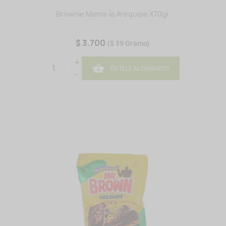
Brownie Mama-Ía Arequipe X70gr
$ 3.700
($ 39 Gramo)
+

ÚSTELE AL CANASTO
-