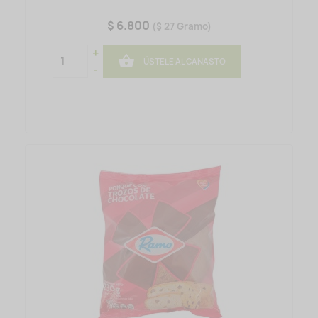
$ 6.800
($ 27 Gramo)
+

ÚSTELE AL CANASTO
-