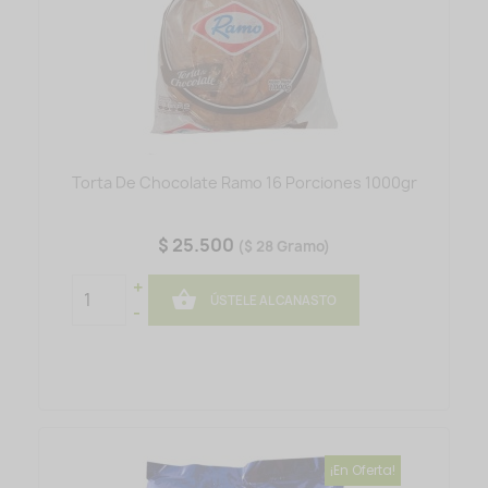
Torta De Chocolate Ramo 16 Porciones 1000gr
$ 25.500
($ 28 Gramo)
+

ÚSTELE AL CANASTO
-
¡En Oferta!