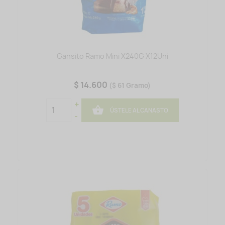
Gansito Ramo Mini X240G X12Uni
$ 14.600
($ 61 Gramo)
+

ÚSTELE AL CANASTO
-