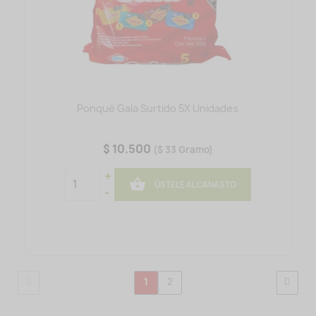
Ponqué Gala Surtido 5X Unidades
$ 10.500
($ 33 Gramo)
+

ÚSTELE AL CANASTO
-
1
2