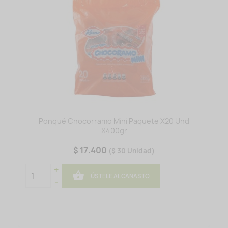
Ponqué Chocorramo Mini Paquete X20 Und
X400gr
$ 17.400
($ 30 Unidad)
+

ÚSTELE AL CANASTO
-