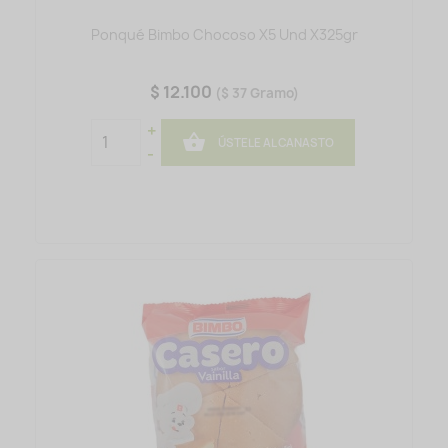
Ponqué Bimbo Chocoso X5 Und X325gr
$ 12.100
($ 37 Gramo)
+

ÚSTELE AL CANASTO
-