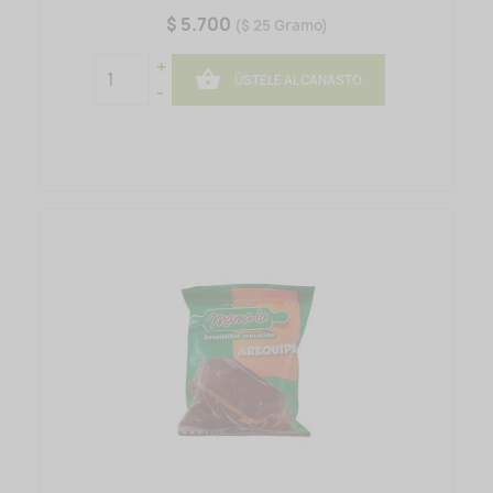
$ 5.700
($ 25 Gramo)
+

ÚSTELE AL CANASTO
-