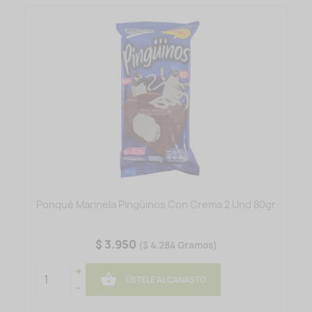
Ponqué Marinela Pingüinos Con Crema 2 Und 80gr
$ 3.950
($ 4.284 Gramos)
+

ÚSTELE AL CANASTO
-