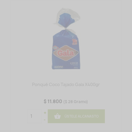
Ponqué Coco Tajado Gala X400gr
$ 11.800
($ 28 Gramo)
+

ÚSTELE AL CANASTO
-