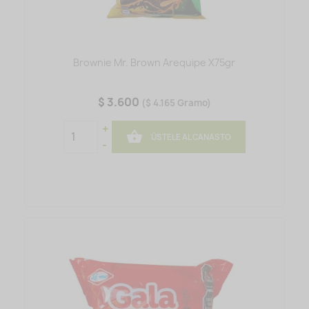
Brownie Mr. Brown Arequipe X75gr
$ 3.600
($ 4.165 Gramo)
+

ÚSTELE AL CANASTO
-