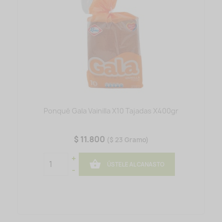
Ponqué Gala Vainilla X10 Tajadas X400gr
$ 11.800
($ 23 Gramo)
+

ÚSTELE AL CANASTO
-