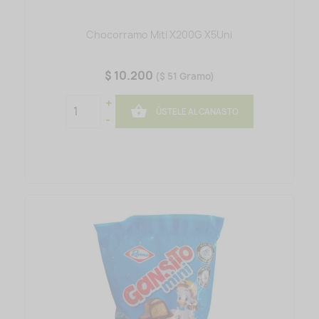
Chocorramo Miti X200G X5Uni
$ 10.200
($ 51 Gramo)
+

ÚSTELE AL CANASTO
-