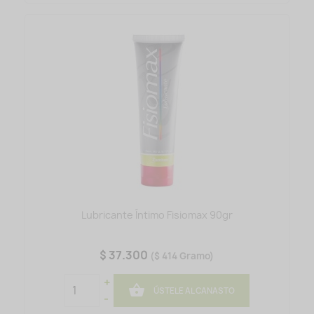
Lubricante Íntimo Fisiomax 90gr
$ 37.300
($ 414 Gramo)
+

ÚSTELE AL CANASTO
-