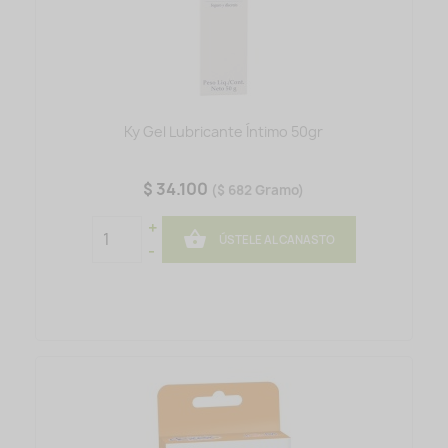
Ky Gel Lubricante Íntimo 50gr
$ 34.100
($ 682 Gramo)
+

ÚSTELE AL CANASTO
-