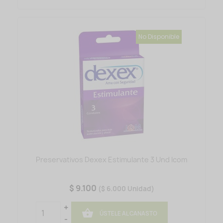
No Disponible
Preservativos Dexex Estimulante 3 Und Icom
$ 9.100
($ 6.000 Unidad)
+

ÚSTELE AL CANASTO
-