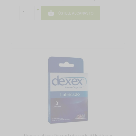
+

ÚSTELE AL CANASTO
-
Preservativos Dexex Lubricado 3 Und Icom