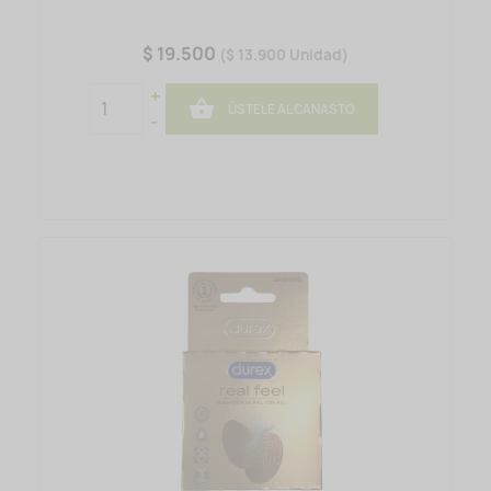
$ 19.500
($ 13.900 Unidad)
+

ÚSTELE AL CANASTO
-