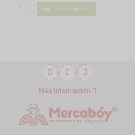
+

ÚSTELE AL CANASTO
-
Más información