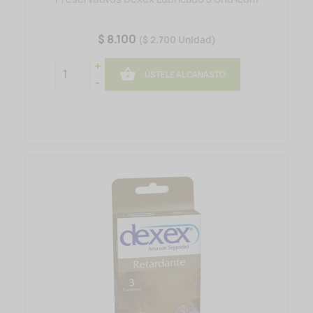
$ 8.100
($ 2.700 Unidad)
+

ÚSTELE AL CANASTO
-