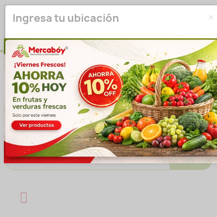
×
Seleccione su ubicación para que podamos verificar si
Ingresa tu ubicación
actualmente prestamos servicio en su área.
haga clic
para seleccionar una ubicación.
aquí
Introducir ubicación
No volver a mostrar esta ventana emergente
IR A LA TIENDA
Buscar