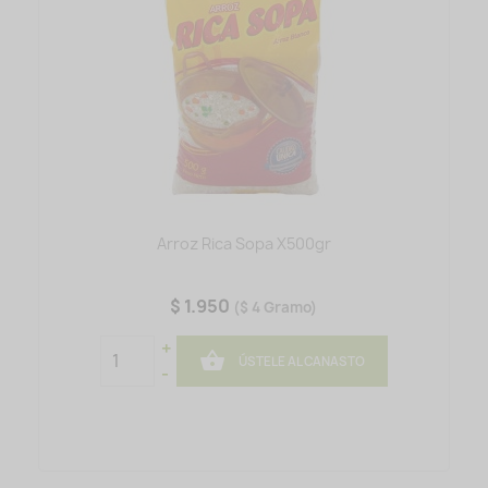
Arroz Rica Sopa X500gr
$ 1.950
($ 4 Gramo)
+

ÚSTELE AL CANASTO
-