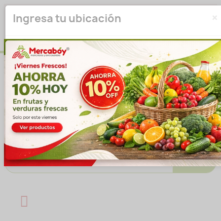
×
Seleccione su ubicación para que podamos verificar si
Ingresa tu ubicación
actualmente prestamos servicio en su área.
haga clic
para seleccionar una ubicación.
aquí
Introducir ubicación
No volver a mostrar esta ventana emergente
IR A LA TIENDA
Buscar