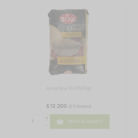
Arroz Roa 10 X2500gr
$ 12.200
($ 5 Gramo)
+

ÚSTELE AL CANASTO
-