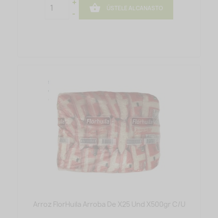
+

ÚSTELE AL CANASTO
-
Arroz FlorHuila Arroba De X25 Und X500gr C/u