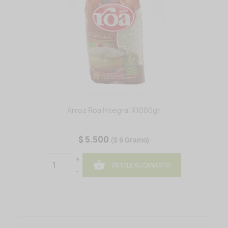
Arroz Roa Integral X1000gr
$ 5.500
($ 6 Gramo)
+

ÚSTELE AL CANASTO
-