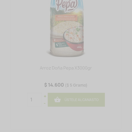
Arroz Doña Pepa X3000gr
$ 14.600
($ 5 Gramo)
+

ÚSTELE AL CANASTO
-