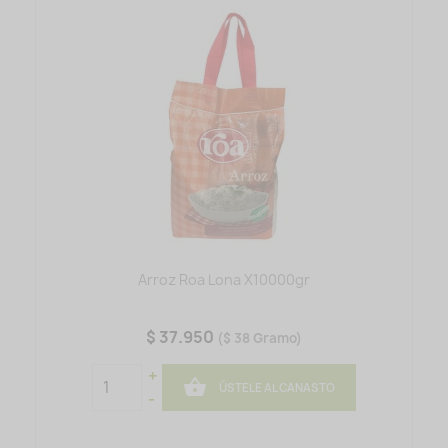
Arroz Roa Lona X10000gr
$ 37.950
($ 38 Gramo)
+

ÚSTELE AL CANASTO
-