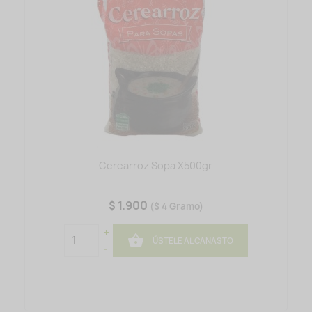
Cerearroz Sopa X500gr
$ 1.900
($ 4 Gramo)
+

ÚSTELE AL CANASTO
-