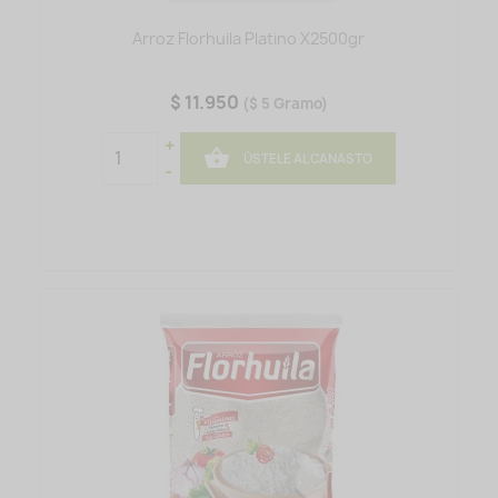
Arroz Florhuila Platino X2500gr
$ 11.950
($ 5 Gramo)
+

ÚSTELE AL CANASTO
-