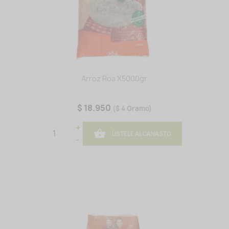
Arroz Roa X5000gr
$ 18.950
($ 4 Gramo)
+

ÚSTELE AL CANASTO
-