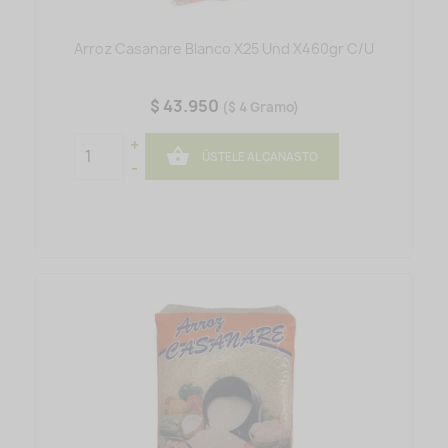
Arroz Casanare Blanco X25 Und X460gr C/u
$ 43.950
($ 4 Gramo)
+

ÚSTELE AL CANASTO
-