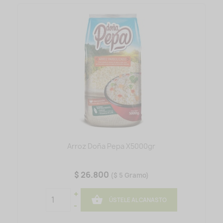
Arroz Doña Pepa X5000gr
$ 26.800
($ 5 Gramo)
+

ÚSTELE AL CANASTO
-