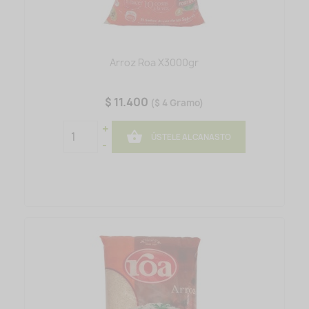
Arroz Roa X3000gr
$ 11.400
($ 4 Gramo)
+

ÚSTELE AL CANASTO
-