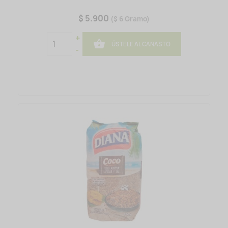
$ 5.900
($ 6 Gramo)
+

ÚSTELE AL CANASTO
-