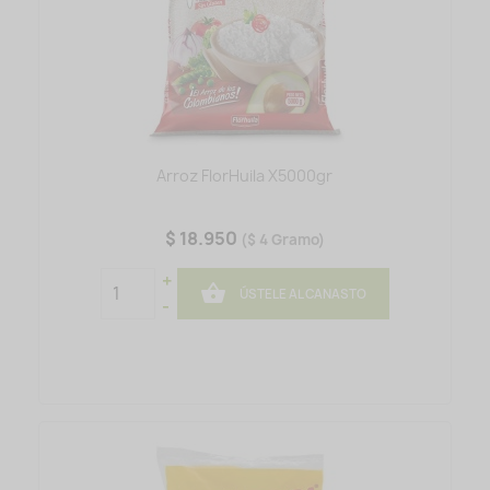
Arroz FlorHuila X5000gr
$ 18.950
($ 4 Gramo)
+

ÚSTELE AL CANASTO
-