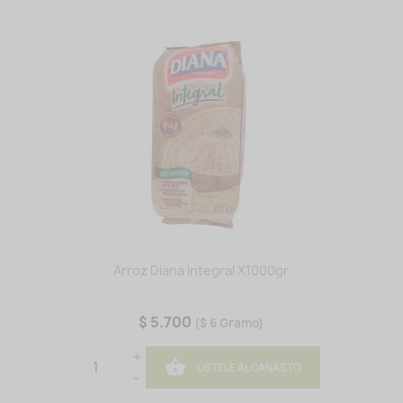
Arroz Diana Integral X1000gr
$ 5.700
($ 6 Gramo)
+

ÚSTELE AL CANASTO
-