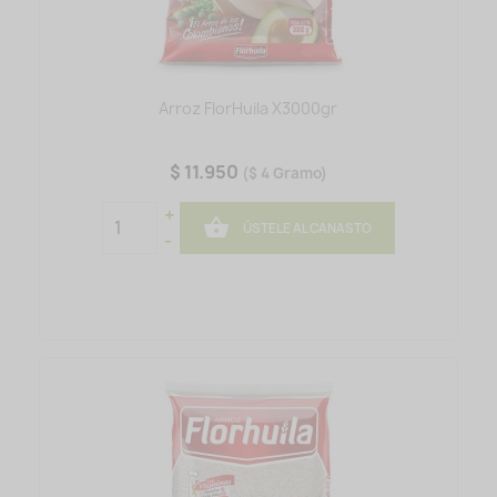
Arroz FlorHuila X3000gr
$ 11.950
($ 4 Gramo)
+

ÚSTELE AL CANASTO
-