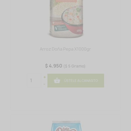
Arroz Doña Pepa X1000gr
$ 4.950
($ 5 Gramo)
+

ÚSTELE AL CANASTO
-