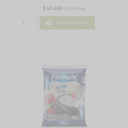
$ 46.000
($ 4 Gramo)
+

ÚSTELE AL CANASTO
-