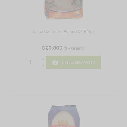
Arroz Casanare Blanco X5000gr
$ 20.000
($ 4 Gramo)
+

ÚSTELE AL CANASTO
-