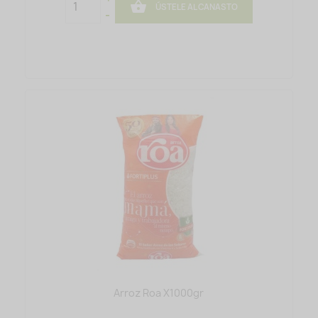

ÚSTELE AL CANASTO
-
Arroz Roa X1000gr