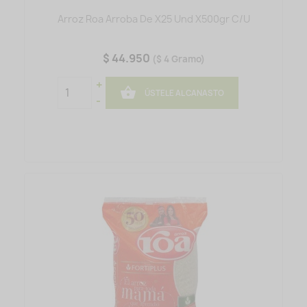
Arroz Roa Arroba De X25 Und X500gr C/u
$ 44.950
($ 4 Gramo)
+

ÚSTELE AL CANASTO
-