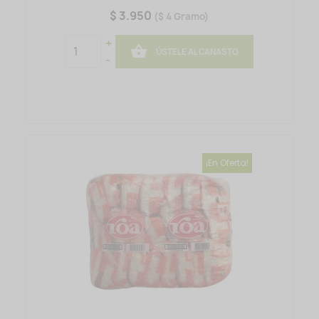
$ 3.950
($ 4 Gramo)
+

ÚSTELE AL CANASTO
-
¡En Oferta!