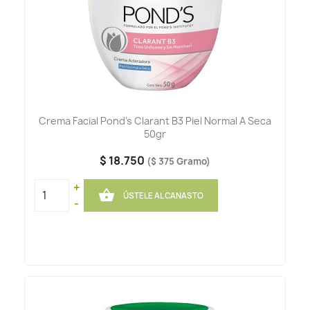
Crema Facial Pond's Clarant B3 Piel Normal A Seca
50gr
$ 18.750
($ 375 Gramo)
+

ÚSTELE AL CANASTO
-