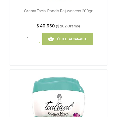
Crema Facial Pond's Rejuveness 200gr
$ 40.350
($ 202 Gramo)
+

ÚSTELE AL CANASTO
-