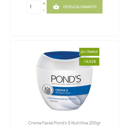
+

ÚSTELE AL CANASTO
-
¡En Oferta!
-14,62%
Crema Facial Pond's S Nutritiva 200gr