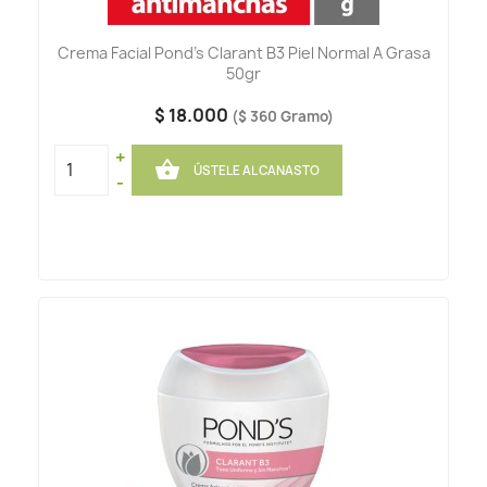
Crema Facial Pond's Clarant B3 Piel Normal A Grasa
50gr
$ 18.000
($ 360 Gramo)
+

ÚSTELE AL CANASTO
-