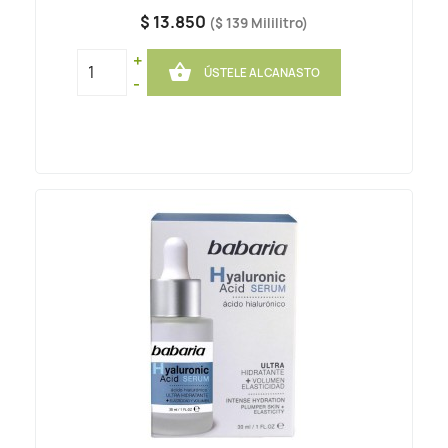
$ 13.850
($ 139 Mililitro)
+

ÚSTELE AL CANASTO
-