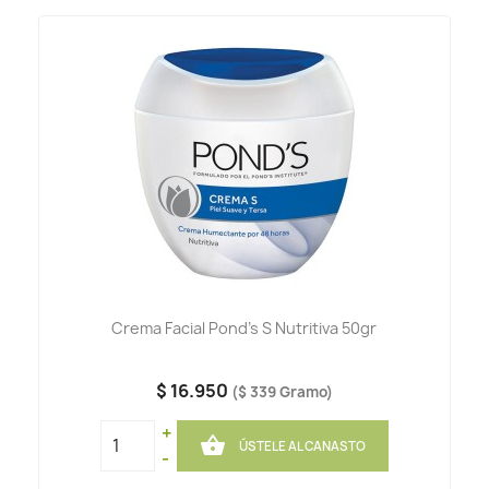
Crema Facial Pond's S Nutritiva 50gr
$ 16.950
($ 339 Gramo)
+

ÚSTELE AL CANASTO
-