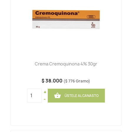
Crema Cremoquinona 4% 30gr
$ 38.000
($ 776 Gramo)
+

ÚSTELE AL CANASTO
-