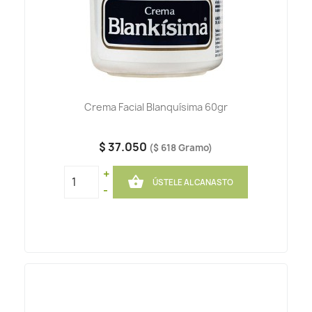
Crema Facial Blanquísima 60gr
$ 37.050
($ 618 Gramo)
+

ÚSTELE AL CANASTO
-