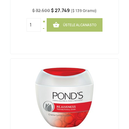
$ 27.749
$ 32.500
($ 139 Gramo)
+

ÚSTELE AL CANASTO
-