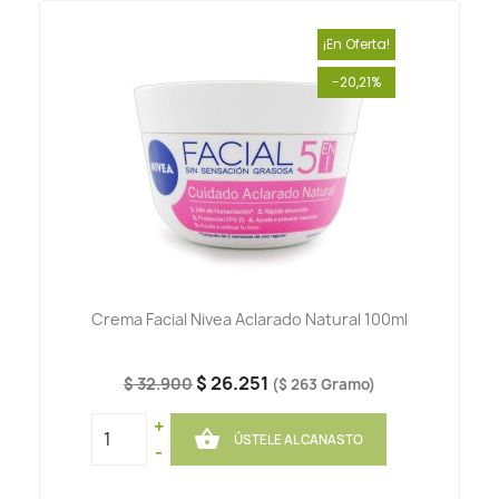
¡En Oferta!
-20,21%
Crema Facial Nivea Aclarado Natural 100ml
$ 26.251
$ 32.900
($ 263 Gramo)
+

ÚSTELE AL CANASTO
-