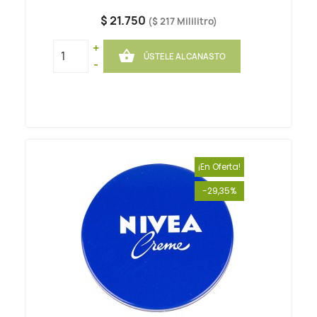
$ 21.750
($ 217 Mililitro)
+

ÚSTELE AL CANASTO
-
¡En Oferta!
-29,35%