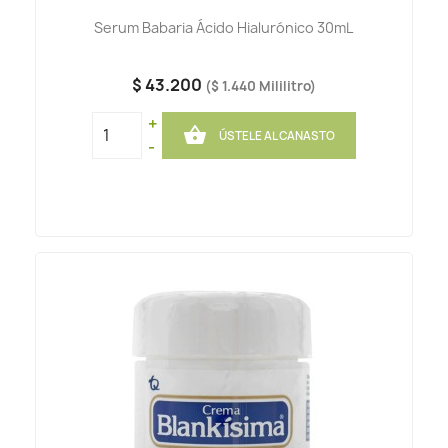
Serum Babaria Ácido Hialurónico 30mL
$ 43.200
($ 1.440 Mililitro)
+

ÚSTELE AL CANASTO
-