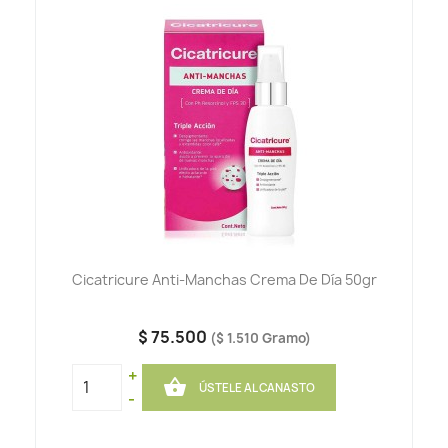
Cicatricure Anti-Manchas Crema De Día 50gr
$ 75.500
($ 1.510 Gramo)
+

ÚSTELE AL CANASTO
-