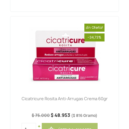
¡En Oferta!
-34,73%
Cicatricure Rosita Anti-Arrugas Crema 60gr
$ 48.953
$ 75.000
($ 816 Gramo)
+