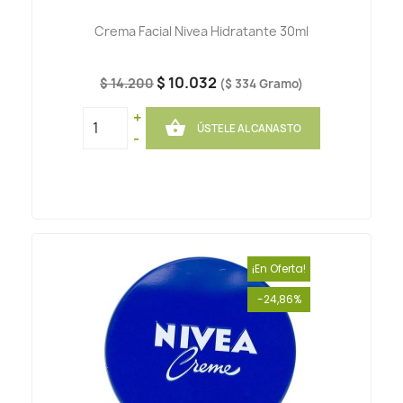
Crema Facial Nivea Hidratante 30ml
$ 10.032
$ 14.200
($ 334 Gramo)
+

ÚSTELE AL CANASTO
-
¡En Oferta!
-24,86%