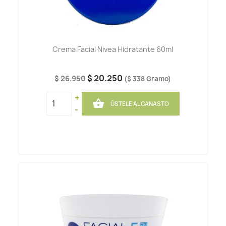
Crema Facial Nivea Hidratante 60ml
$ 20.250
$ 26.950
($ 338 Gramo)
+

ÚSTELE AL CANASTO
-