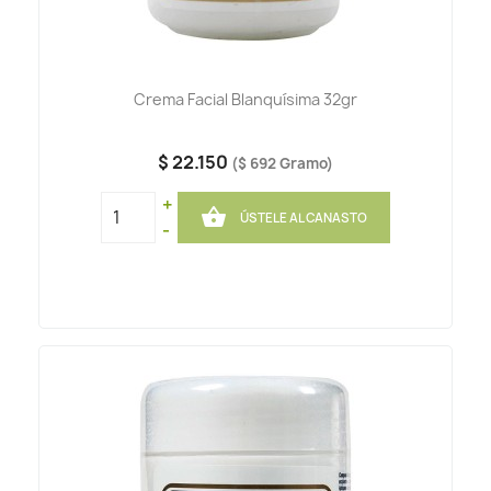
Crema Facial Blanquísima 32gr
$ 22.150
($ 692 Gramo)
+

ÚSTELE AL CANASTO
-