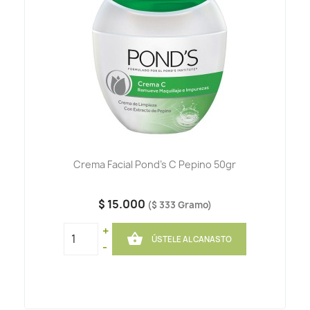
Crema Facial Pond's C Pepino 50gr
$ 15.000
($ 333 Gramo)
+

ÚSTELE AL CANASTO
-