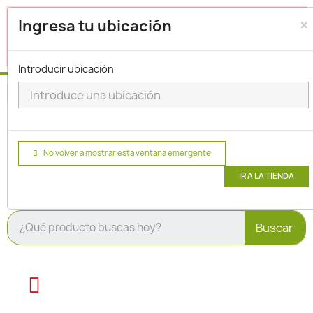
×
Seleccione su ubicación para que podamos verificar si
Ingresa tu ubicación
actualmente prestamos servicio en su área.
haga clic
para seleccionar una ubicación.
aquí
Introducir ubicación
No volver a mostrar esta ventana emergente
IR A LA TIENDA
Buscar