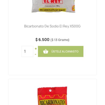
Bicarbonato De Sodio El Rey X500G
$ 6.500
($ 13 Gramo)
+

ÚSTELE AL CANASTO
-