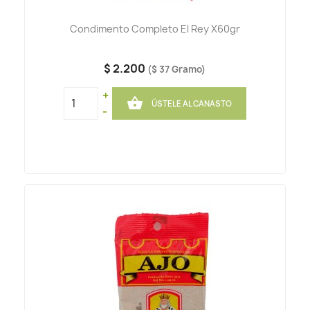
Condimento Completo El Rey X60gr
$ 2.200
($ 37 Gramo)
+

ÚSTELE AL CANASTO
-