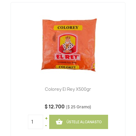
Colorey El Rey X500gr
$ 12.700
($ 25 Gramo)
+

ÚSTELE AL CANASTO
-