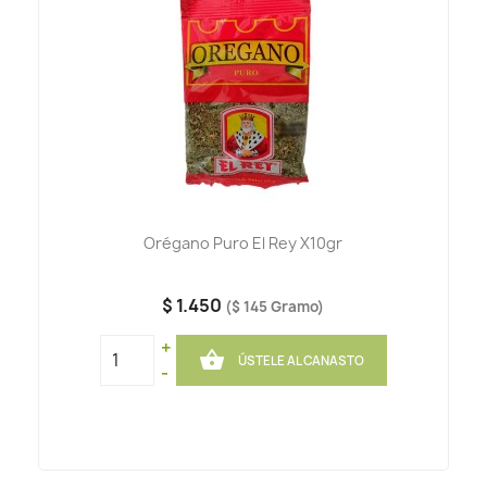
Orégano Puro El Rey X10gr
$ 1.450
($ 145 Gramo)
+

ÚSTELE AL CANASTO
-