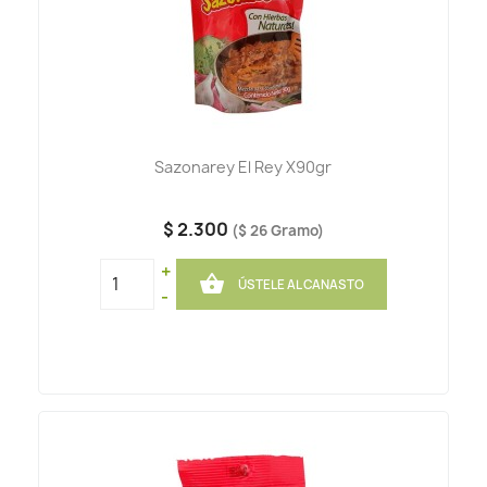
Sazonarey El Rey X90gr
$ 2.300
($ 26 Gramo)
+

ÚSTELE AL CANASTO
-