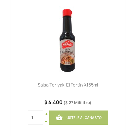
Salsa Teriyaki El Fortín X165ml
$ 4.400
($ 27 Mililitro)
+

ÚSTELE AL CANASTO
-