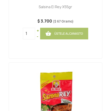
Salsina El Rey X55gr
$ 3.700
($ 67 Gramo)
+

ÚSTELE AL CANASTO
-