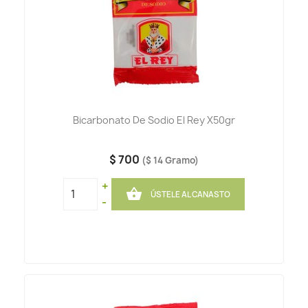
Bicarbonato De Sodio El Rey X50gr
$ 700
($ 14 Gramo)
+

ÚSTELE AL CANASTO
-