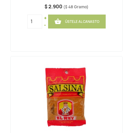
$ 2.900
($ 48 Gramo)
+

ÚSTELE AL CANASTO
-