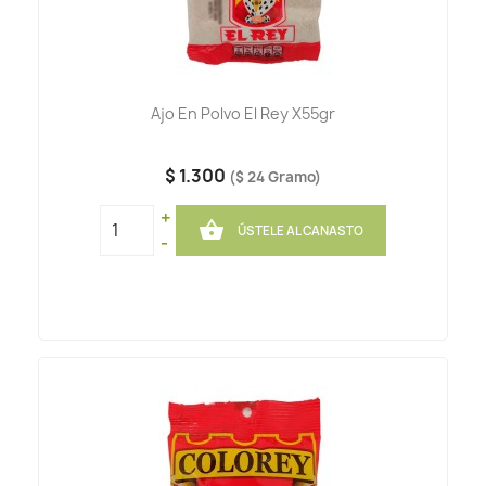
Ajo En Polvo El Rey X55gr
$ 1.300
($ 24 Gramo)
+

ÚSTELE AL CANASTO
-