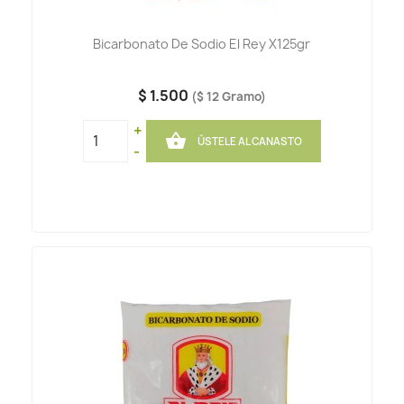
Bicarbonato De Sodio El Rey X125gr
$ 1.500
($ 12 Gramo)
+

ÚSTELE AL CANASTO
-