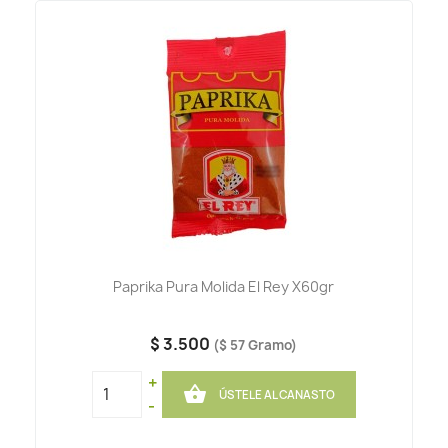
Paprika Pura Molida El Rey X60gr
$ 3.500
($ 57 Gramo)
+

ÚSTELE AL CANASTO
-