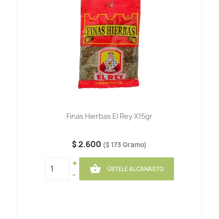
Finas Hierbas El Rey X15gr
$ 2.600
($ 173 Gramo)
+

ÚSTELE AL CANASTO
-