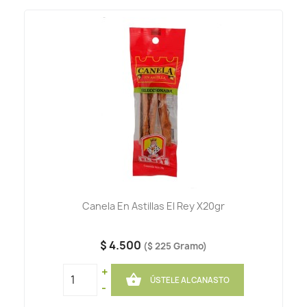
Canela En Astillas El Rey X20gr
$ 4.500
($ 225 Gramo)
+

ÚSTELE AL CANASTO
-