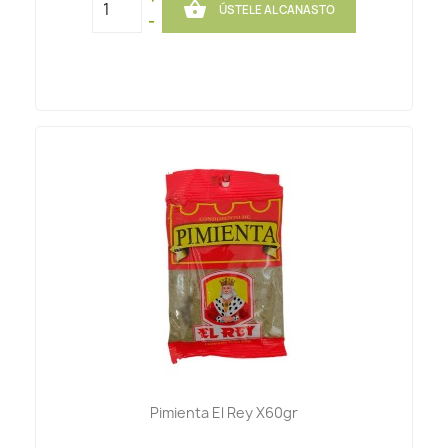

ÚSTELE AL CANASTO
-
Pimienta El Rey X60gr