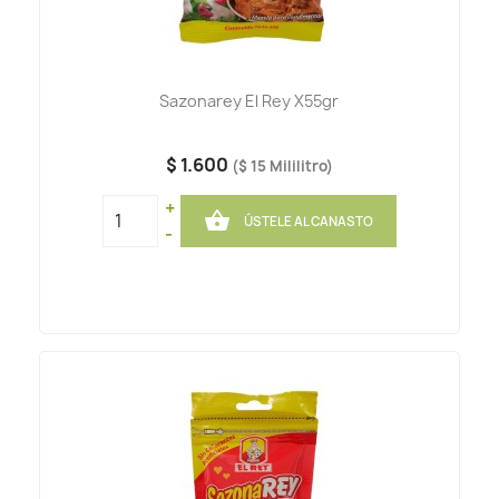
Sazonarey El Rey X55gr
$ 1.600
($ 15 Mililitro)
+

ÚSTELE AL CANASTO
-