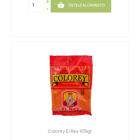
+

ÚSTELE AL CANASTO
-
Colorey El Rey X55gr