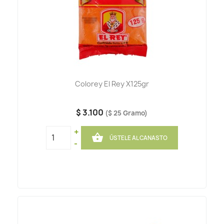
Colorey El Rey X125gr
$ 3.100
($ 25 Gramo)
+

ÚSTELE AL CANASTO
-