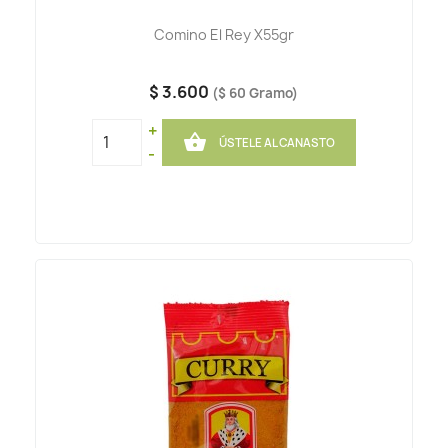
Comino El Rey X55gr
$ 3.600
($ 60 Gramo)
+

ÚSTELE AL CANASTO
-