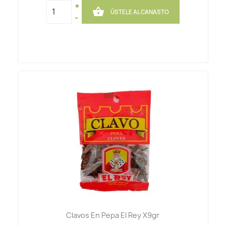
+

ÚSTELE AL CANASTO
-
Clavos En Pepa El Rey X9gr