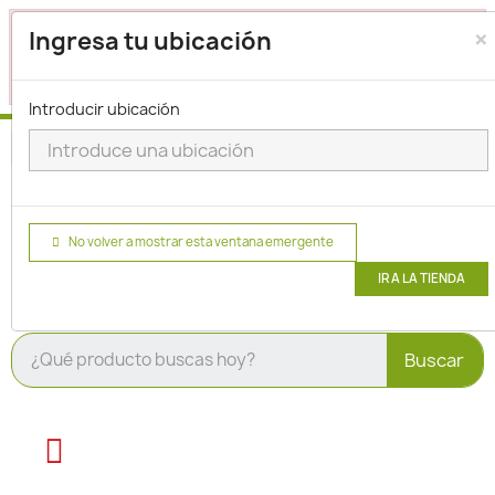
×
Seleccione su ubicación para que podamos verificar si
Ingresa tu ubicación
actualmente prestamos servicio en su área.
haga clic
para seleccionar una ubicación.
aquí
Introducir ubicación
No volver a mostrar esta ventana emergente
IR A LA TIENDA
Buscar