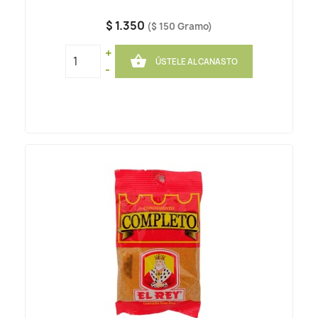
$ 1.350
($ 150 Gramo)
+

ÚSTELE AL CANASTO
-