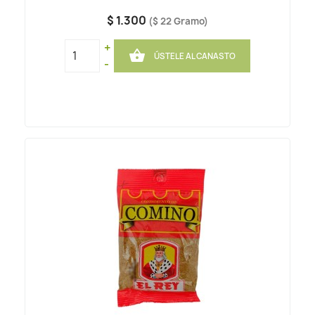
$ 1.300
($ 22 Gramo)
+

ÚSTELE AL CANASTO
-