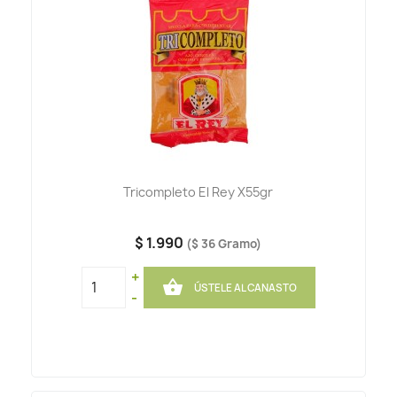
Tricompleto El Rey X55gr
$ 1.990
($ 36 Gramo)
+

ÚSTELE AL CANASTO
-