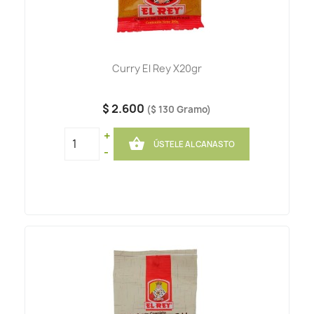
Curry El Rey X20gr
$ 2.600
($ 130 Gramo)
+

ÚSTELE AL CANASTO
-