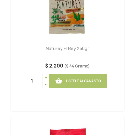
Naturey El Rey X50gr
$ 2.200
($ 44 Gramo)
+

ÚSTELE AL CANASTO
-