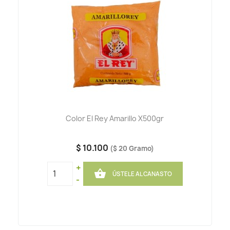
Color El Rey Amarillo X500gr
$ 10.100
($ 20 Gramo)
+

ÚSTELE AL CANASTO
-