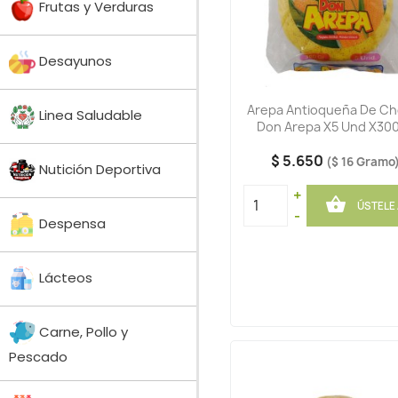
Frutas y Verduras
Desayunos
Arepa Antioqueña De Ch
Linea Saludable
Don Arepa X5 Und X30
$ 5.650
($ 16 Gramo
Nutición Deportiva
+

ÚSTELE
-
Despensa
Lácteos
Carne, Pollo y
Pescado