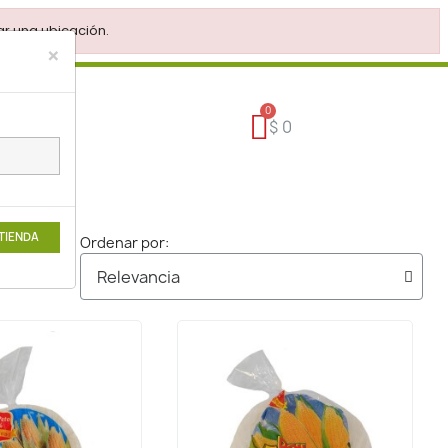
r una ubicación.
×
$ 0
 TIENDA
Ordenar por: