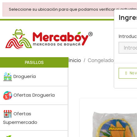
Seleccione su ubicación para que podamos verificar si actualm
Ingre
Introduc
Inicio
Congelados y Prelis
PASILLOS
No v
Droguería
Ofertas Droguería
Ofertas
Supermercado