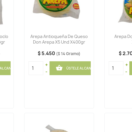
oclo
Arepa Antioqueña De Queso
Arepa D
0gr
Don Arepa X5 Und X400gr
$ 5.450
$ 2.7
)
($ 14 Gramo)
+
+

 AL CANASTO
ÚSTELE AL CANASTO
-
-