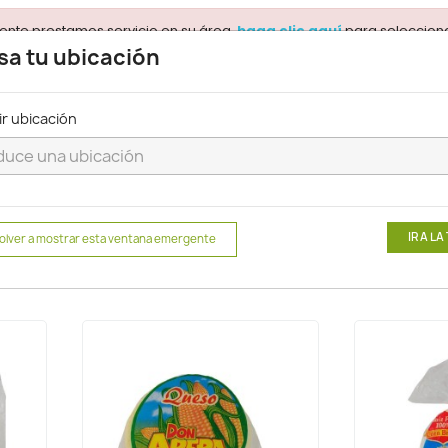
ente prestamos servicio en su área.
para selecciona
haga clic aquí
sa tu ubicación
ir ubicación
Buscar
tos
IR A LA
olver a mostrar esta ventana emergente