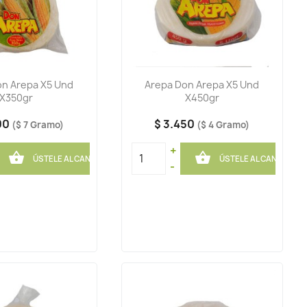
on Arepa X5 Und
Arepa Don Arepa X5 Und
X350gr
X450gr
00
$ 3.450
($ 7 Gramo)
($ 4 Gramo)
+


ÚSTELE AL CANASTO
ÚSTELE AL CANASTO
-