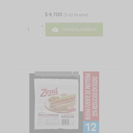
$ 9.700
($ 43 Gramo)
+

ÚSTELE AL CANASTO
-