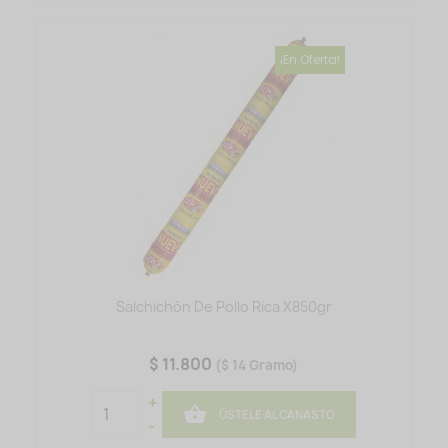
¡En Oferta!
Salchichón De Pollo Rica X850gr
$ 11.800
($ 14 Gramo)
+

ÚSTELE AL CANASTO
-