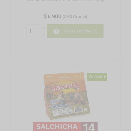
$ 6.900
($ 60 Gramo)
+

ÚSTELE AL CANASTO
-
¡En Oferta!