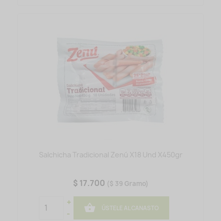
Salchicha Tradicional Zenú X18 Und X450gr
$ 17.700
($ 39 Gramo)
+

ÚSTELE AL CANASTO
-