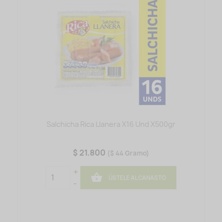
Salchicha Rica Llanera X16 Und X500gr
$ 21.800
($ 44 Gramo)
+

ÚSTELE AL CANASTO
-