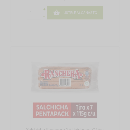
+

ÚSTELE AL CANASTO
-
Salchicha Ranchera X5 Unidades X115gr