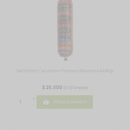
Salchichón Cervecero Premium Ranchera X480gr
$ 25.500
($ 53 Gramo)
+

ÚSTELE AL CANASTO
-