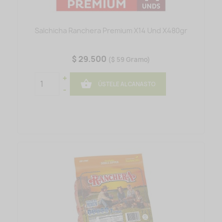
Salchicha Ranchera Premium X14 Und X480gr
$ 29.500
($ 59 Gramo)
+

ÚSTELE AL CANASTO
-