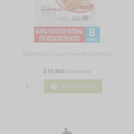
Salchicha Zenú Super Perro X8 Und X640gr
$ 30.800
($ 48 Gramo)
+

ÚSTELE AL CANASTO
-