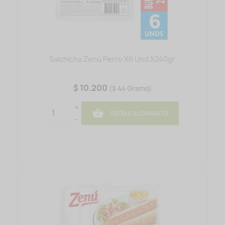
Salchicha Zenú Perro X6 Und X240gr
$ 10.200
($ 44 Gramo)
+

ÚSTELE AL CANASTO
-