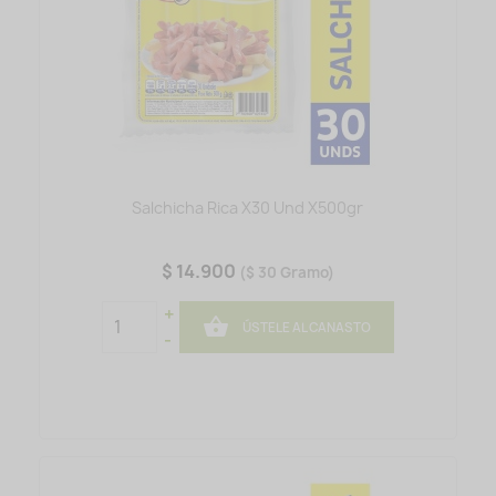
Salchicha Rica X30 Und X500gr
$ 14.900
($ 30 Gramo)
+

ÚSTELE AL CANASTO
-