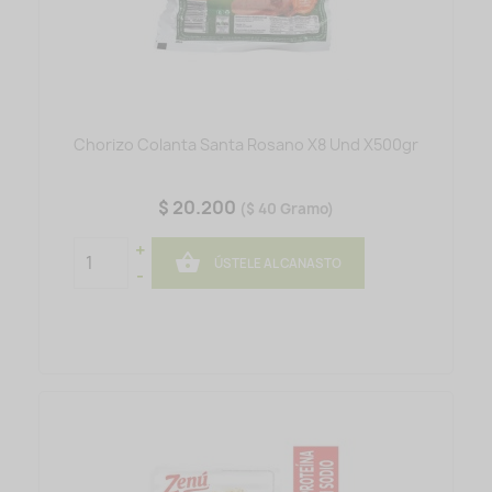
Chorizo Colanta Santa Rosano X8 Und X500gr
$ 20.200
($ 40 Gramo)
+

ÚSTELE AL CANASTO
-