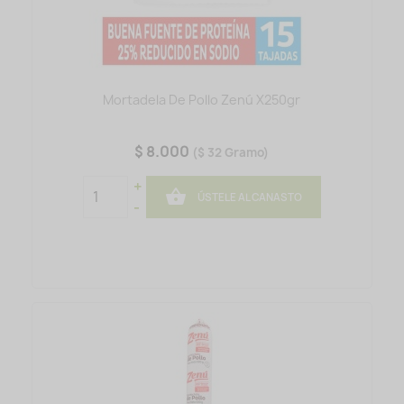
Mortadela De Pollo Zenú X250gr
$ 8.000
($ 32 Gramo)
+

ÚSTELE AL CANASTO
-