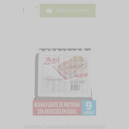
+

ÚSTELE AL CANASTO
-
Salchicha Tradicional Zenú X9 Und X225gr