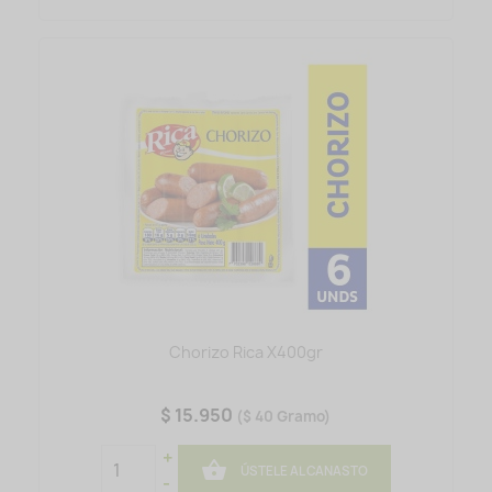
Chorizo Rica X400gr
$ 15.950
($ 40 Gramo)
+

ÚSTELE AL CANASTO
-