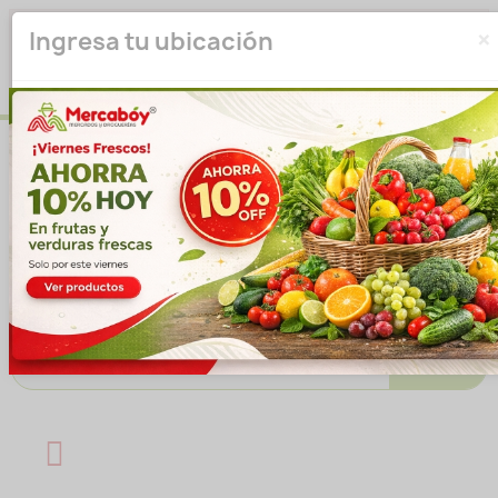
×
Seleccione su ubicación para que podamos verificar si
Ingresa tu ubicación
actualmente prestamos servicio en su área.
haga clic
para seleccionar una ubicación.
aquí
Introducir ubicación
No volver a mostrar esta ventana emergente
IR A LA TIENDA
Buscar