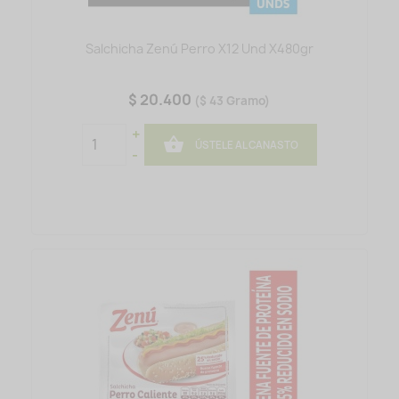
Salchicha Zenú Perro X12 Und X480gr
$ 20.400
($ 43 Gramo)
+

ÚSTELE AL CANASTO
-