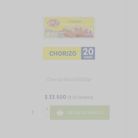
Chorizo Rica X1000gr
$ 33.500
($ 34 Gramo)
+

ÚSTELE AL CANASTO
-