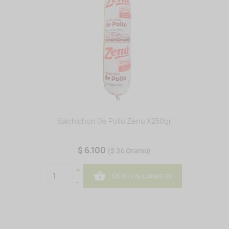
Salchichon De Pollo Zenu X250gr
$ 6.100
($ 24 Gramo)
+

ÚSTELE AL CANASTO
-