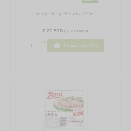
Veggie Burger Pietrán X360gr
$ 27.500
($ 76 Gramo)
+

ÚSTELE AL CANASTO
-