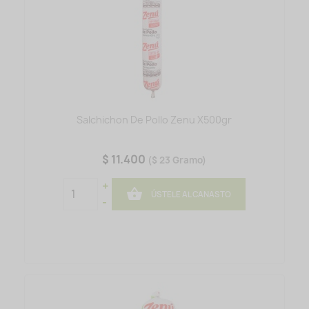
Salchichon De Pollo Zenu X500gr
$ 11.400
($ 23 Gramo)
+

ÚSTELE AL CANASTO
-