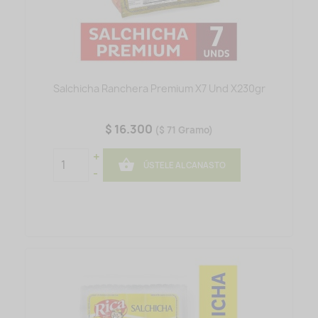
Salchicha Ranchera Premium X7 Und X230gr
$ 16.300
($ 71 Gramo)
+

ÚSTELE AL CANASTO
-