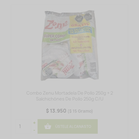
Combo Zenu Mortadela De Pollo 250g + 2
Salchichónes De Pollo 250g C/U
$ 13.950
($ 15 Gramo)
+

ÚSTELE AL CANASTO
-