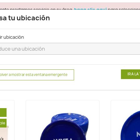
ente prestamos servicio en su área.
para selecciona
haga clic aquí
sa tu ubicación
ir ubicación
Buscar
Mayor
Cremas
IR A LA
olver a mostrar esta ventana emergente
ble