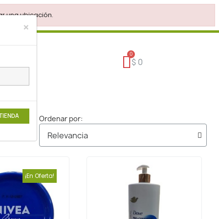
r una ubicación.
×
$ 0
 TIENDA
Ordenar por:
¡En Oferta!