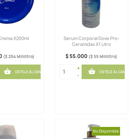
 Crema X200ml
Serum Corporal Dove Pro-
Ceramidas X1 Litro
00
$ 55.000
($ 254 Mililitro)
($ 55 Mililitro)
+


ÚSTELE AL CANASTO
ÚSTELE AL CANASTO
-
No Disponible