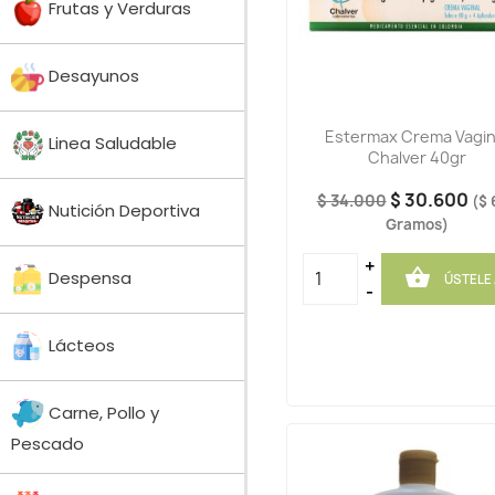
Frutas y Verduras
Desayunos
Estermax Crema Vagin
Linea Saludable
Chalver 40gr
$ 30.600
$ 34.000
($ 
Nutición Deportiva
Gramos)
+

Despensa
ÚSTELE
-
Lácteos
Carne, Pollo y
Pescado