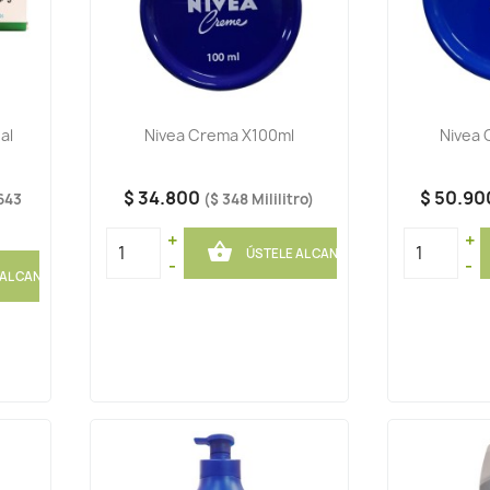
al
Nivea Crema X100ml
Nivea
$ 34.800
$ 50.9
643
($ 348 Mililitro)
+
+

ÚSTELE AL CANASTO
-
-
 AL CANASTO