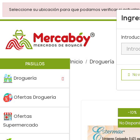
Seleccione su ubicación para que podamos verificar si actualm
Ingre
Introduc
Inicio
Droguería
Adulto 
PASILLOS
No v
Droguería
Ofertas Droguería
-10%
Ofertas
No Disponi
Supermercado