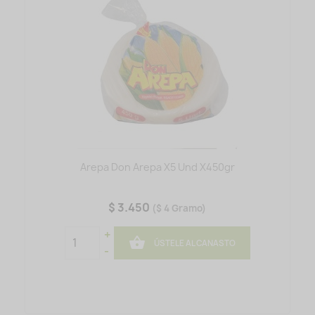
Arepa Don Arepa X5 Und X450gr
$ 3.450
($ 4 Gramo)
+

ÚSTELE AL CANASTO
-