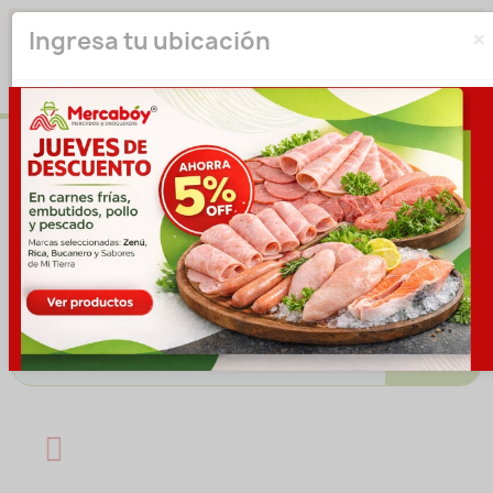
×
Seleccione su ubicación para que podamos verificar si
Ingresa tu ubicación
actualmente prestamos servicio en su área.
haga clic
para seleccionar una ubicación.
aquí
Introducir ubicación
No volver a mostrar esta ventana emergente
IR A LA TIENDA
Buscar