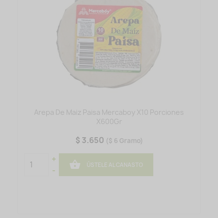
Arepa De Maiz Paisa Mercaboy X10 Porciones
X600Gr
$ 3.650
($ 6 Gramo)
+

ÚSTELE AL CANASTO
-