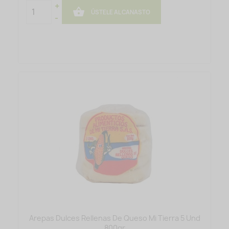
+

ÚSTELE AL CANASTO
-
Arepas Dulces Rellenas De Queso Mi Tierra 5 Und
800gr