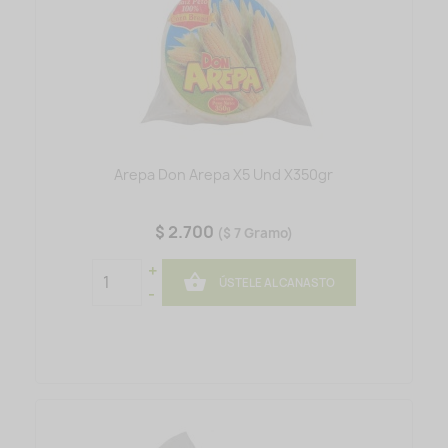
Arepa Don Arepa X5 Und X350gr
$ 2.700
($ 7 Gramo)
+

ÚSTELE AL CANASTO
-