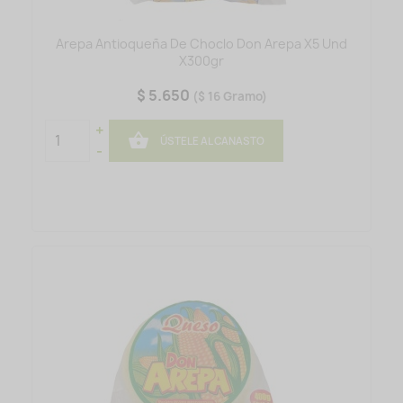
Arepa Antioqueña De Choclo Don Arepa X5 Und
X300gr
$ 5.650
($ 16 Gramo)
+

ÚSTELE AL CANASTO
-