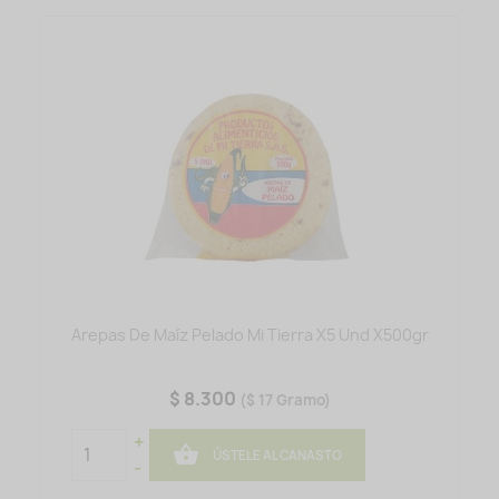
Arepas De Maíz Pelado Mi Tierra X5 Und X500gr
$ 8.300
($ 17 Gramo)
+

ÚSTELE AL CANASTO
-