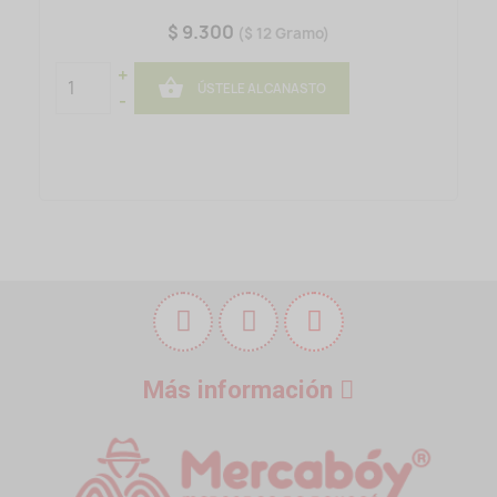
$ 9.300
($ 12 Gramo)
+

ÚSTELE AL CANASTO
-
Más información