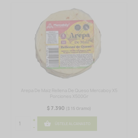
Arepa De Maiz Rellena De Queso Mercaboy X5
Porciones X500Gr
$ 7.390
($ 15 Gramo)
+

ÚSTELE AL CANASTO
-