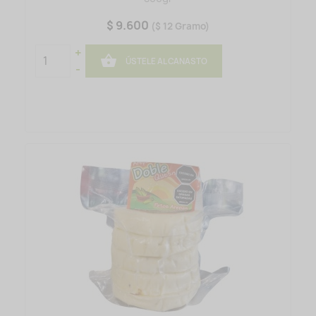
$ 9.600
($ 12 Gramo)
+

ÚSTELE AL CANASTO
-