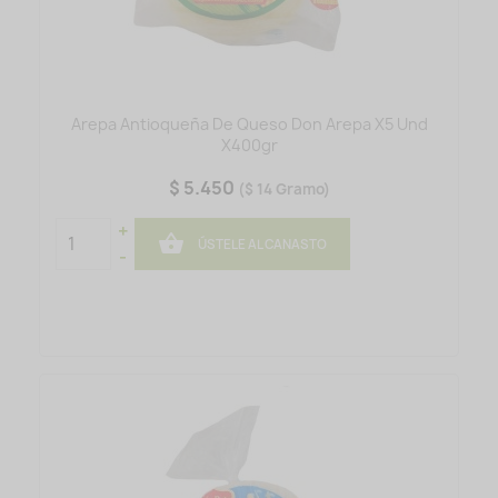
Arepa Antioqueña De Queso Don Arepa X5 Und
X400gr
$ 5.450
($ 14 Gramo)
+

ÚSTELE AL CANASTO
-