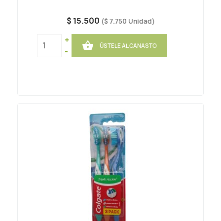
$ 15.500
($ 7.750 Unidad)
+

ÚSTELE AL CANASTO
-