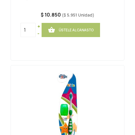
$ 10.850
($ 5.951 Unidad)
+

ÚSTELE AL CANASTO
-