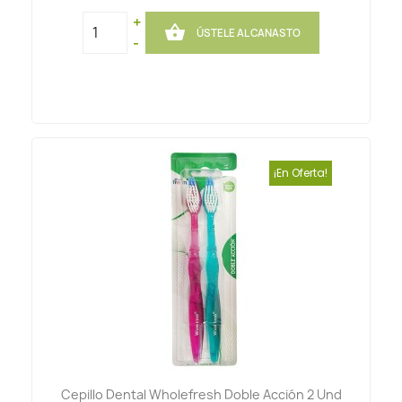
+

ÚSTELE AL CANASTO
-
¡En Oferta!
Cepillo Dental Wholefresh Doble Acción 2 Und