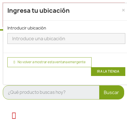
×
Seleccione su ubicación para que podamos verificar si
Ingresa tu ubicación
actualmente prestamos servicio en su área.
haga clic
para seleccionar una ubicación.
aquí
Introducir ubicación
No volver a mostrar esta ventana emergente
IR A LA TIENDA
Buscar