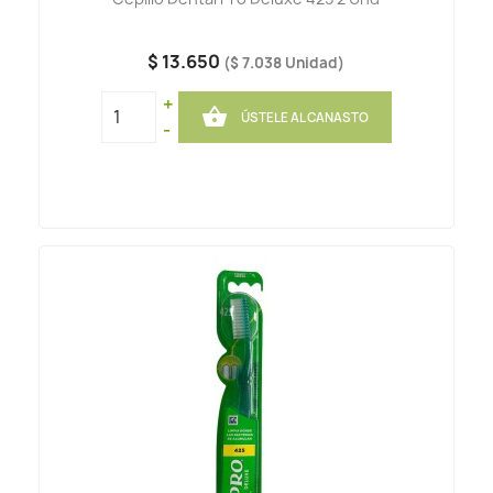
$ 13.650
($ 7.038 Unidad)
+

ÚSTELE AL CANASTO
-