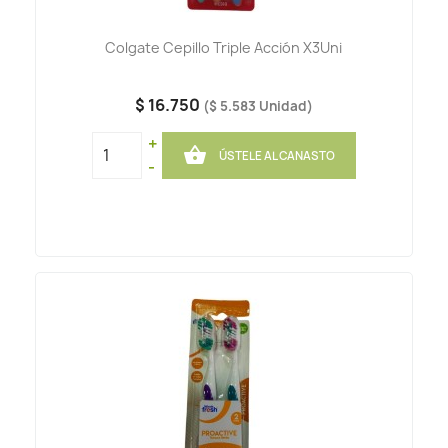
Colgate Cepillo Triple Acción X3Uni
$ 16.750
($ 5.583 Unidad)
+

ÚSTELE AL CANASTO
-