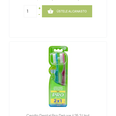
+

ÚSTELE AL CANASTO
-
Cepillo Dental Pro Deluxe 425 2 Und