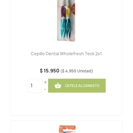
Cepillo Dental Wholefresh Teck 2x1
$ 15.950
($ 4.950 Unidad)
+

ÚSTELE AL CANASTO
-