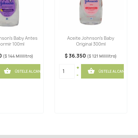
nson's Baby Antes
Aceite Johnson's Baby
ormir 100ml
Original 300ml
00
$ 36.350
($ 144 Mililitro)
($ 121 Mililitro)
+


ÚSTELE AL CANASTO
ÚSTELE AL CANASTO
-