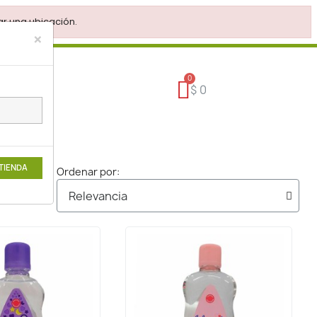
r una ubicación.
×
$ 0
 TIENDA
Ordenar por: