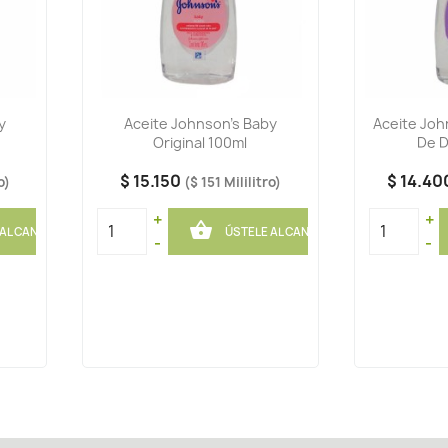
y
Aceite Johnson's Baby
Aceite Joh
Original 100ml
De D
$ 15.150
$ 14.4
o)
($ 151 Mililitro)
+
+

 AL CANASTO
ÚSTELE AL CANASTO
-
-