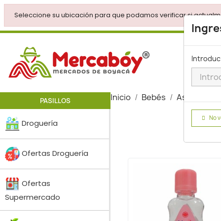
Seleccione su ubicación para que podamos verificar si actualm
Ingre
Introduc
Inicio
Bebés
Aseo Bebé
PASILLOS
No v
Droguería
Ofertas Droguería
Ofertas
Supermercado