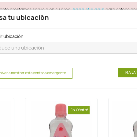
ente prestamos servicio en su área.
para selecciona
haga clic aquí
sa tu ubicación
ir ubicación
Buscar
Cremas y Humectantes
Aceites
IR A LA
olver a mostrar esta ventana emergente
¡En Oferta!