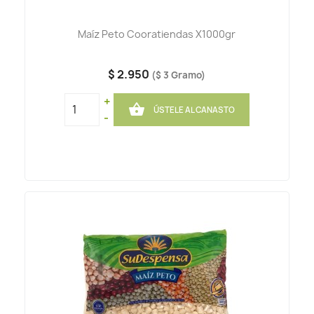
Maíz Peto Cooratiendas X1000gr
$ 2.950
($ 3 Gramo)
+

ÚSTELE AL CANASTO
-