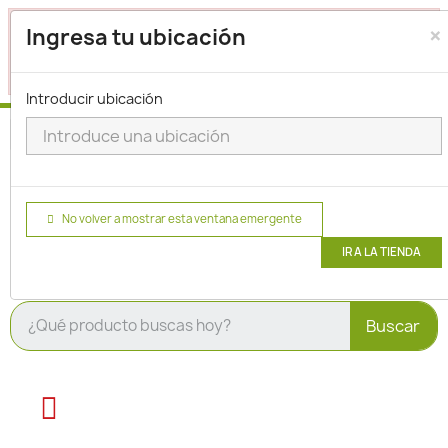
×
Seleccione su ubicación para que podamos verificar si
Ingresa tu ubicación
actualmente prestamos servicio en su área.
haga clic
para seleccionar una ubicación.
aquí
Introducir ubicación
No volver a mostrar esta ventana emergente
IR A LA TIENDA
Buscar