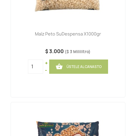
Maíz Peto SuDespensa X1000gr
$ 3.000
($ 3 Mililitro)
+

ÚSTELE AL CANASTO
-