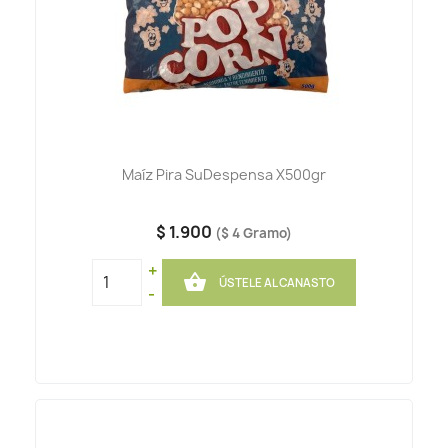
Maíz Pira SuDespensa X500gr
$ 1.900
($ 4 Gramo)
+

ÚSTELE AL CANASTO
-