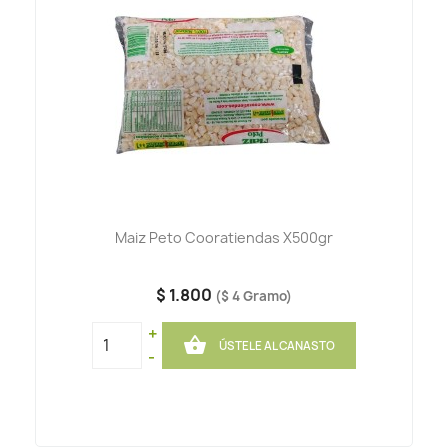
Maiz Peto Cooratiendas X500gr
$ 1.800
($ 4 Gramo)
+

ÚSTELE AL CANASTO
-