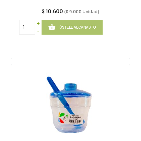
$ 10.600
($ 9.000 Unidad)
+

ÚSTELE AL CANASTO
-