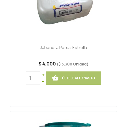
Jabonera Persal Estrella
$ 4.000
($ 3.300 Unidad)
+

ÚSTELE AL CANASTO
-