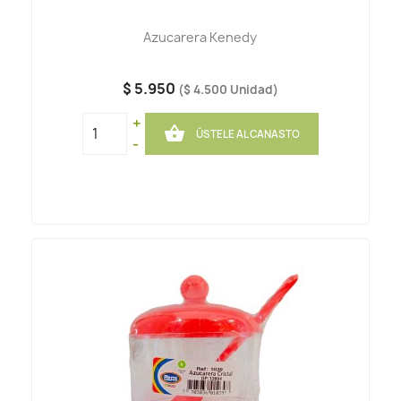
Azucarera Kenedy
$ 5.950
($ 4.500 Unidad)
+

ÚSTELE AL CANASTO
-