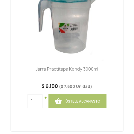
Jarra Practitapa Kendy 3000ml
$ 6.100
($ 7.600 Unidad)
+

ÚSTELE AL CANASTO
-