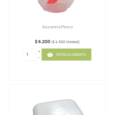
Azucarera Plesco
$ 6.200
($ 4.300 Unidad)
+

ÚSTELE AL CANASTO
-