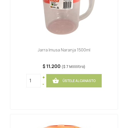
Jarra Imusa Naranja 1500ml
$ 11.200
($ 7 Mililitro)
+

ÚSTELE AL CANASTO
-