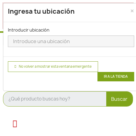
×
Seleccione su ubicación para que podamos verificar si
Ingresa tu ubicación
actualmente prestamos servicio en su área.
haga clic
para seleccionar una ubicación.
aquí
Introducir ubicación
No volver a mostrar esta ventana emergente
IR A LA TIENDA
Buscar