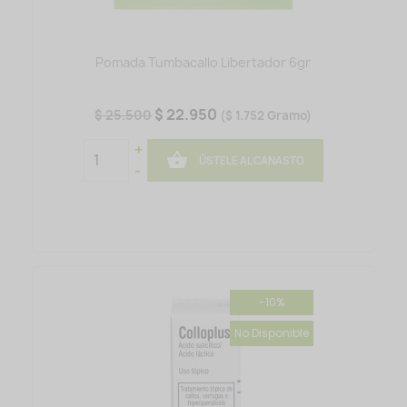
Pomada Tumbacallo Libertador 6gr
$ 22.950
$ 25.500
($ 1.752 Gramo)
+

ÚSTELE AL CANASTO
-
-10%
No Disponible