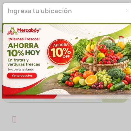
×
Seleccione su ubicación para que podamos verificar si
Ingresa tu ubicación
actualmente prestamos servicio en su área.
haga clic
para seleccionar una ubicación.
aquí
Introducir ubicación
No volver a mostrar esta ventana emergente
IR A LA TIENDA
Buscar