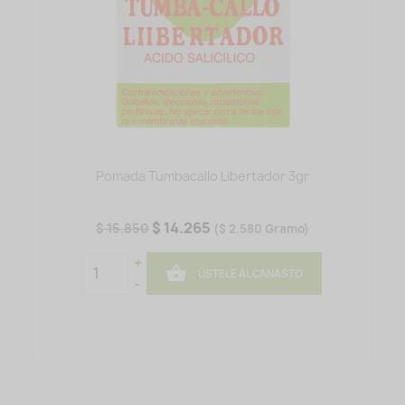
Pomada Tumbacallo Libertador 3gr
$ 14.265
$ 15.850
($ 2.580 Gramo)
+

ÚSTELE AL CANASTO
-