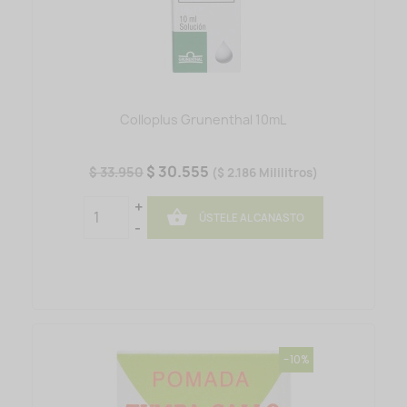
Colloplus Grunenthal 10mL
$ 30.555
$ 33.950
($ 2.186 Mililitros)
+

ÚSTELE AL CANASTO
-
-10%