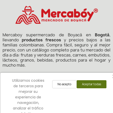
Mercaboy supermercado de Boyacá en
Bogotá
,
llevando
productos frescos
y precios bajos a las
familias colombianas. Compra fácil, seguro y al mejor
precio, con un catálogo completo para tu mercado del
día a día: frutas y verduras frescas, carnes, embutidos,
lácteos, granos, bebidas, productos para el hogar y
mucho más.
En
Mercaboy
, siempre pensamos en tu ahorro y
comodidad para que hagas tu mercado donde estés: en
Utilizamos cookies
No acepto
Aceptar todas
línea o en nuestras tiendas físicas en Bogotá.
de terceros para
mejorar su
Copyright 2024 - Todos los derechos reservados.
experiencia de
MERCABOY
por:
navegación,
analizar el tráfico