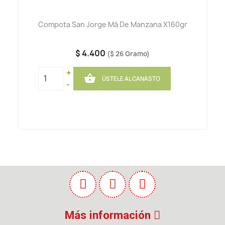
Compota San Jorge Má De Manzana X160gr
$ 4.400
($ 26 Gramo)
+

ÚSTELE AL CANASTO
-
Más información