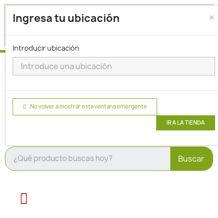
×
Seleccione su ubicación para que podamos verificar si
Ingresa tu ubicación
actualmente prestamos servicio en su área.
haga clic
para seleccionar una ubicación.
aquí
Introducir ubicación
No volver a mostrar esta ventana emergente
IR A LA TIENDA
Buscar