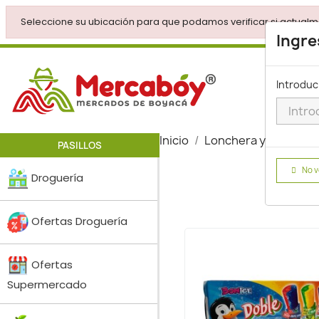
Seleccione su ubicación para que podamos verificar si actualm
Ingre
Introduc
Inicio
Lonchera y Snacks
PASILLOS
No v
Droguería
Ofertas Droguería
Ofertas
Supermercado