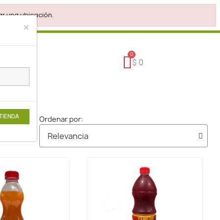
r una ubicación.
×
$ 0
 TIENDA
Ordenar por: