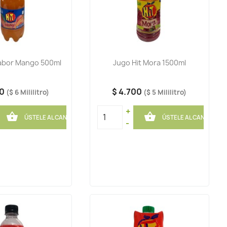
Sabor Mango 500ml
Jugo Hit Mora 1500ml
50
$ 4.700
($ 6 Mililitro)
($ 5 Mililitro)
+


ÚSTELE AL CANASTO
ÚSTELE AL CANASTO
-