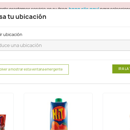
ente prestamos servicio en su área.
para selecciona
haga clic aquí
sa tu ubicación
ir ubicación
Buscar
Jugos y Néctares
IR A LA
olver a mostrar esta ventana emergente