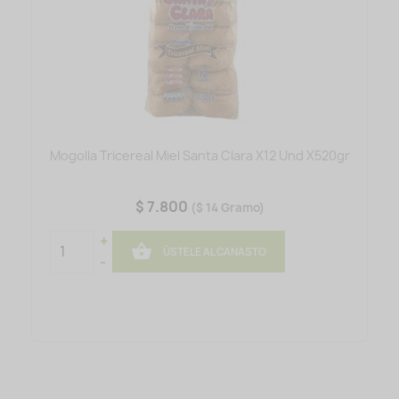
Mogolla Tricereal Miel Santa Clara X12 Und X520gr
$ 7.800
($ 14 Gramo)
+

ÚSTELE AL CANASTO
-