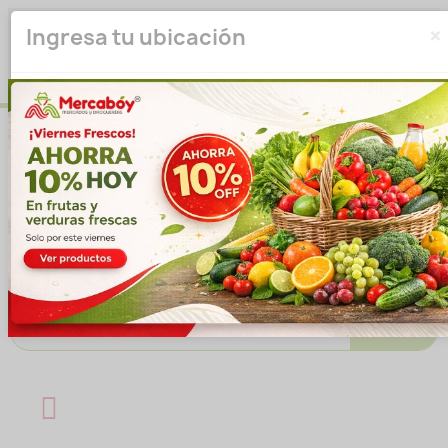
×
Seleccione su ubicación para que podamos verificar si
Ingresa tu ubicación
actualmente prestamos servicio en su área.
haga clic
para seleccionar una ubicación.
aquí
Introducir ubicación
No volver a mostrar esta ventana emergente
IR A LA TIENDA
Buscar