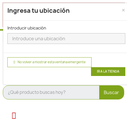
×
Seleccione su ubicación para que podamos verificar si
Ingresa tu ubicación
actualmente prestamos servicio en su área.
haga clic
para seleccionar una ubicación.
aquí
Introducir ubicación
No volver a mostrar esta ventana emergente
IR A LA TIENDA
Buscar