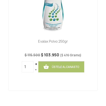
Evalax Polvo 250gr
$ 103.950
$ 115.500
($ 416 Gramo)
+

ÚSTELE AL CANASTO
-