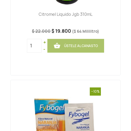
Citromel Liquido Jgb 310mL
$ 19.800
$ 22.000
($ 64 Mililitro)
+

ÚSTELE AL CANASTO
-
-10%