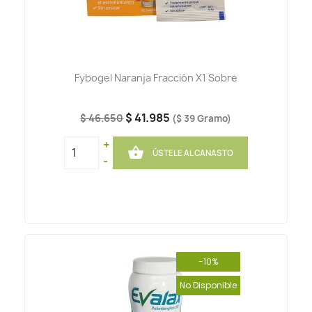
Fybogel Naranja Fracción X1 Sobre
$ 41.985
$ 46.650
($ 39 Gramo)
+

ÚSTELE AL CANASTO
-
-10%
No Disponible