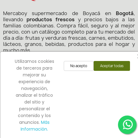
Mercaboy supermercado de Boyacá en
Bogotá
,
llevando
productos frescos
y precios bajos a las
familias colombianas. Compra fácil, seguro y al mejor
precio, con un catálogo completo para tu mercado del
día a día: frutas y verduras frescas, carnes, embutidos,
lácteos, granos, bebidas, productos para el hogar y
mucho más.
Utilizamos cookies
En
Mercaboy
, siempre pensamos en tu ahorro y
No acepto
Aceptar todas
de terceros para
comodidad para que hagas tu mercado donde estés: en
línea o en nuestras tiendas físicas en Bogotá.
mejorar su
experiencia de
Copyright 2024 - Todos los derechos reservados.
navegación,
MERCABOY
por:
analizar el tráfico
del sitio y
personalizar el
contenido y los
anuncios.
Más
Información.