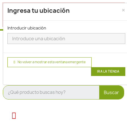
×
Seleccione su ubicación para que podamos verificar si
Ingresa tu ubicación
actualmente prestamos servicio en su área.
haga clic
para seleccionar una ubicación.
aquí
Introducir ubicación
No volver a mostrar esta ventana emergente
IR A LA TIENDA
Buscar