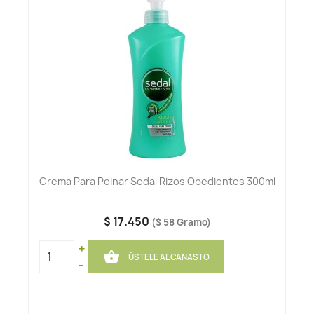
Crema Para Peinar Sedal Rizos Obedientes 300ml
$ 17.450
($ 58 Gramo)
+

ÚSTELE AL CANASTO
-