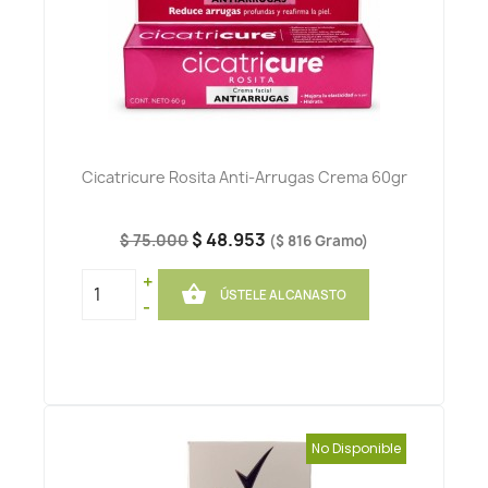
Cicatricure Rosita Anti-Arrugas Crema 60gr
$ 48.953
$ 75.000
($ 816 Gramo)
+

ÚSTELE AL CANASTO
-
No Disponible