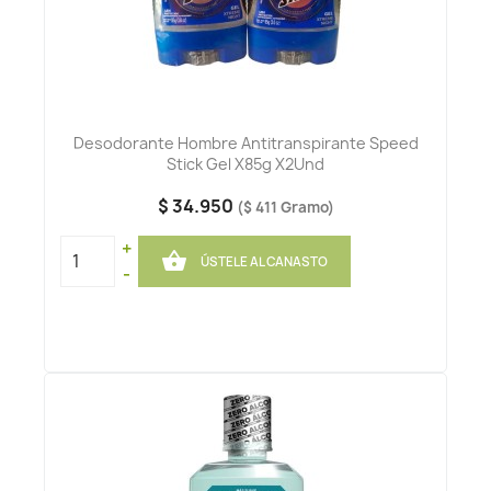
Desodorante Hombre Antitranspirante Speed
Stick Gel X85g X2Und
$ 34.950
($ 411 Gramo)
+

ÚSTELE AL CANASTO
-