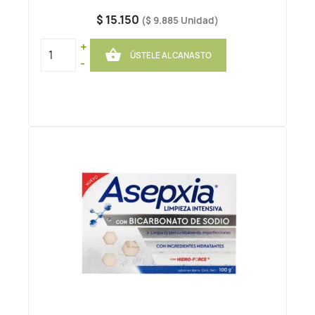
$ 15.150
($ 9.885 Unidad)
+

ÚSTELE AL CANASTO
-