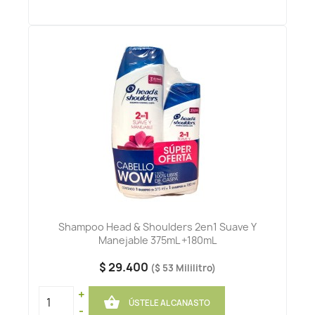
Shampoo Head & Shoulders 2en1 Suave Y
Manejable 375mL +180mL
$ 29.400
($ 53 Mililitro)
+

ÚSTELE AL CANASTO
-