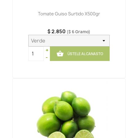
Tomate Guiso Surtido X500gr
$ 2.850
($ 6 Gramo)
+

ÚSTELE AL CANASTO
-