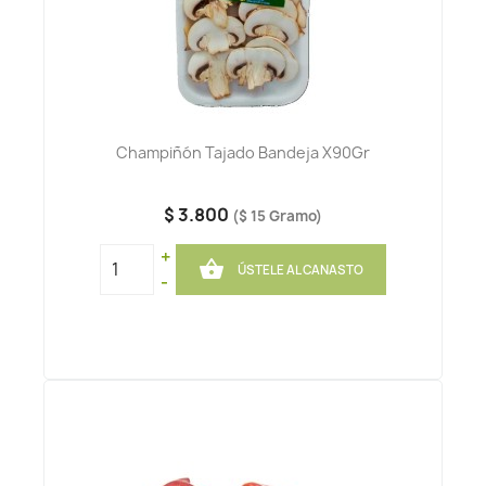
Champiñón Tajado Bandeja X90Gr
$ 3.800
($ 15 Gramo)
+

ÚSTELE AL CANASTO
-