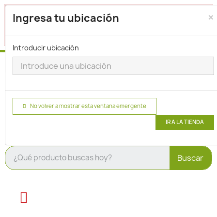
×
Seleccione su ubicación para que podamos verificar si
Ingresa tu ubicación
actualmente prestamos servicio en su área.
haga clic
para seleccionar una ubicación.
aquí
Introducir ubicación
No volver a mostrar esta ventana emergente
IR A LA TIENDA
Buscar