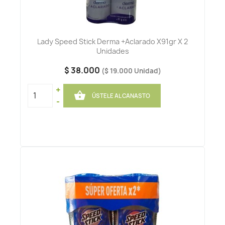
Lady Speed Stick Derma +Aclarado X91gr X 2
Unidades
$ 38.000
($ 19.000 Unidad)
+

ÚSTELE AL CANASTO
-