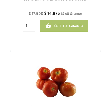
$ 14.875
$ 17.500
($ 40 Gramo)
+

ÚSTELE AL CANASTO
-