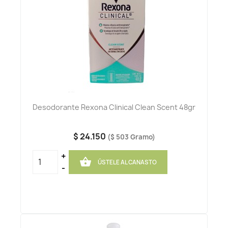
Desodorante Rexona Clinical Clean Scent 48gr
$ 24.150
($ 503 Gramo)
+

ÚSTELE AL CANASTO
-