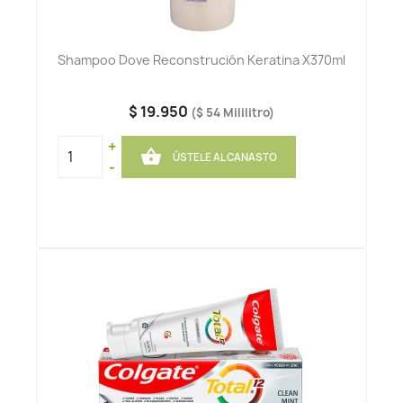
Shampoo Dove Reconstrución Keratina X370ml
$ 19.950
($ 54 Mililitro)
+

ÚSTELE AL CANASTO
-