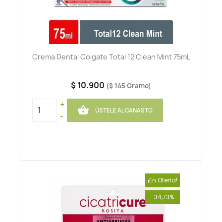
Crema Dental Colgate Total 12 Clean Mint 75mL
$ 10.900
($ 145 Gramo)
+

ÚSTELE AL CANASTO
-
¡En Oferta!
-34,73%