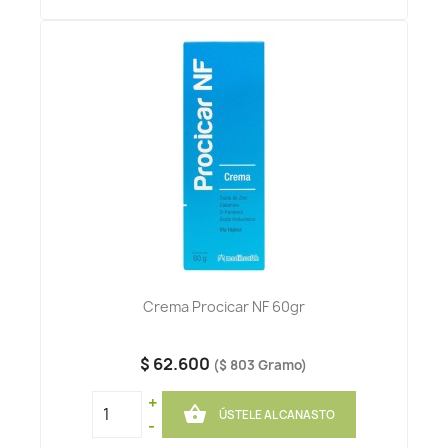
Crema Procicar NF 60gr
$ 62.600
($ 803 Gramo)
+

ÚSTELE AL CANASTO
-