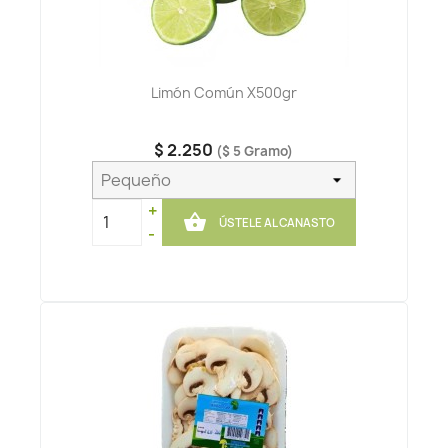
Limón Común X500gr
$ 2.250
($ 5 Gramo)
+

ÚSTELE AL CANASTO
-