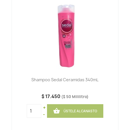
Shampoo Sedal Ceramidas 340mL
$ 17.450
($ 50 Mililitro)
+

ÚSTELE AL CANASTO
-