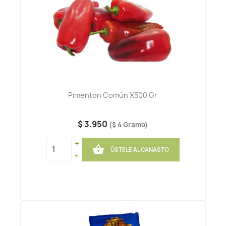
Pimentón Común X500 Gr
$ 3.950
($ 4 Gramo)
+

ÚSTELE AL CANASTO
-