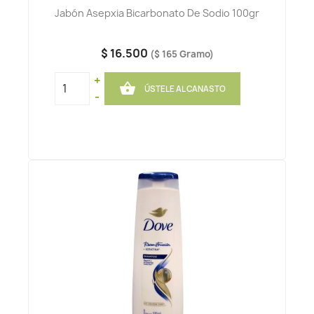
Jabón Asepxia Bicarbonato De Sodio 100gr
$ 16.500
($ 165 Gramo)
+

ÚSTELE AL CANASTO
-