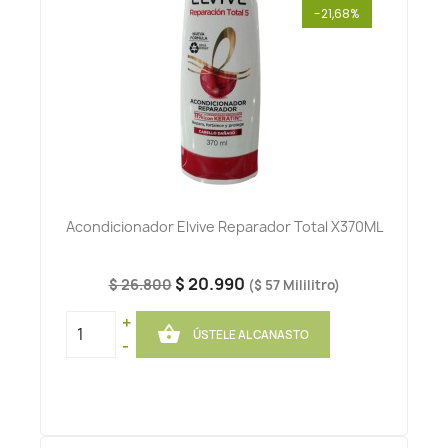
-21,68%
Acondicionador Elvive Reparador Total X370ML
$ 20.990
$ 26.800
($ 57 Mililitro)
+

ÚSTELE AL CANASTO
-