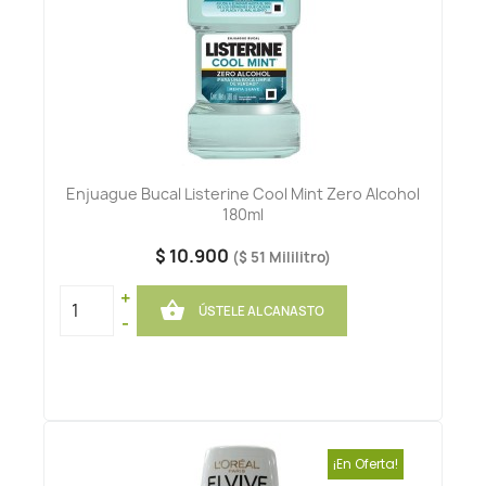
Enjuague Bucal Listerine Cool Mint Zero Alcohol
180ml
$ 10.900
($ 51 Mililitro)
+

ÚSTELE AL CANASTO
-
¡En Oferta!