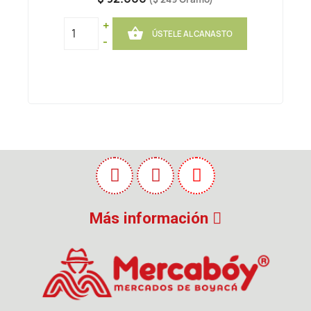
+

ÚSTELE AL CANASTO
-
Más información