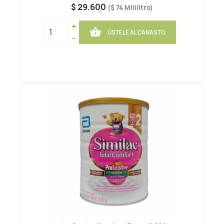
$ 29.600
($ 74 Mililitro)
+

ÚSTELE AL CANASTO
-