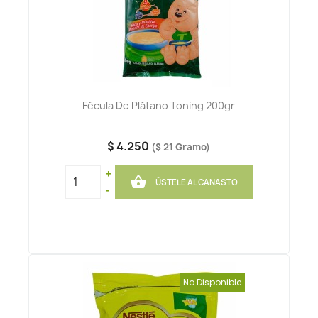
Fécula De Plátano Toning 200gr
$ 4.250
($ 21 Gramo)
+

ÚSTELE AL CANASTO
-
No Disponible