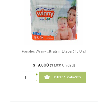
Pañales Winny Ultratrim Etapa 3 16 Und
$ 19.800
($ 1.031 Unidad)
+

ÚSTELE AL CANASTO
-