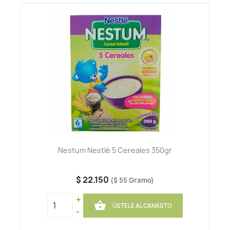
Nestum Nestlé 5 Cereales 350gr
$ 22.150
($ 55 Gramo)
+

ÚSTELE AL CANASTO
-