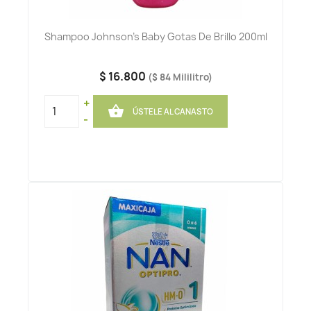
Shampoo Johnson's Baby Gotas De Brillo 200ml
$ 16.800
($ 84 Mililitro)
+

ÚSTELE AL CANASTO
-