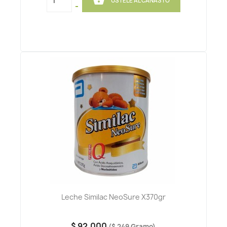
ÚSTELE AL CANASTO
-
Leche Similac NeoSure X370gr
$ 92.000
($ 249 Gramo)