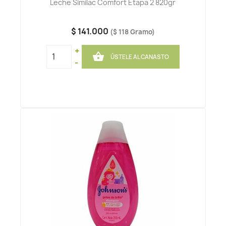
Leche Similac Comfort Etapa 2 820gr
$ 141.000
($ 118 Gramo)
+

ÚSTELE AL CANASTO
-