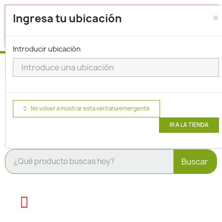
×
Seleccione su ubicación para que podamos verificar si
Ingresa tu ubicación
actualmente prestamos servicio en su área.
haga clic
para seleccionar una ubicación.
aquí
Introducir ubicación
No volver a mostrar esta ventana emergente
IR A LA TIENDA
Buscar