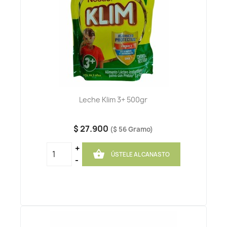
Leche Klim 3+ 500gr
$ 27.900
($ 56 Gramo)
+

ÚSTELE AL CANASTO
-