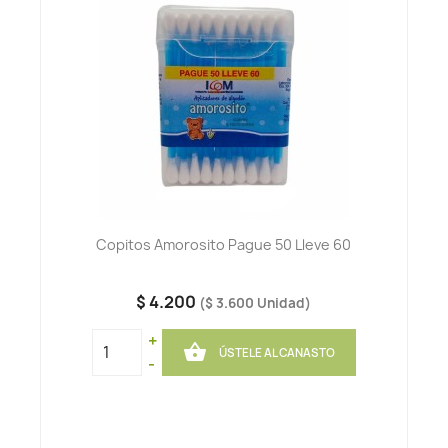
Copitos Amorosito Pague 50 Lleve 60
$ 4.200
($ 3.600 Unidad)
+

ÚSTELE AL CANASTO
-