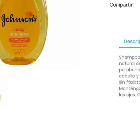
Compartir
Descri
Shampoo J
natural d
parabenos
cabello y
sin ftala
Manténgas
los ojos.