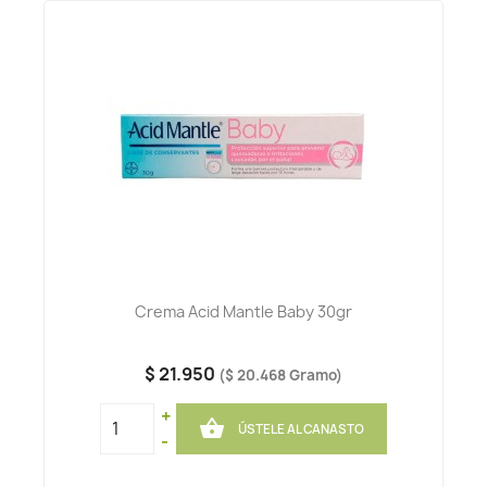
Crema Acid Mantle Baby 30gr
$ 21.950
($ 20.468 Gramo)
+

ÚSTELE AL CANASTO
-