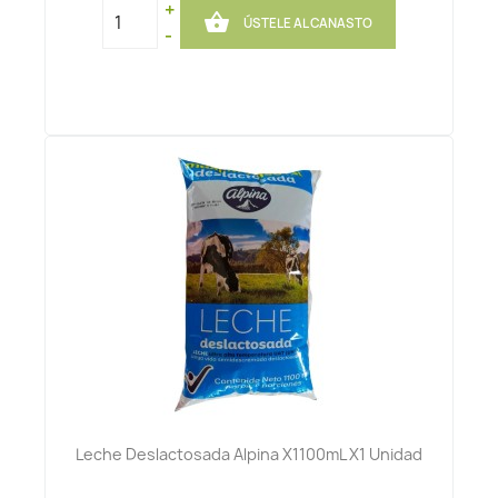
+

ÚSTELE AL CANASTO
-
Leche Deslactosada Alpina X1100mL X1 Unidad