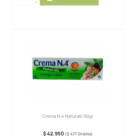
-
Crema N.4 Naturals 90gr
$ 42.950
($ 477 Gramo)