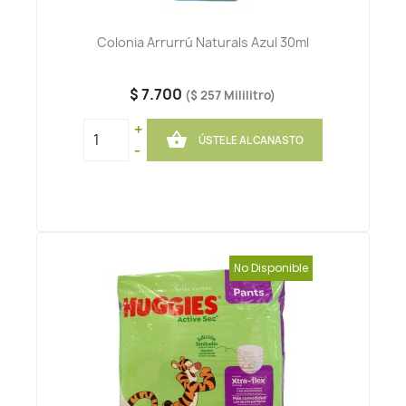
Colonia Arrurrú Naturals Azul 30ml
$ 7.700
($ 257 Mililitro)
+

ÚSTELE AL CANASTO
-
No Disponible