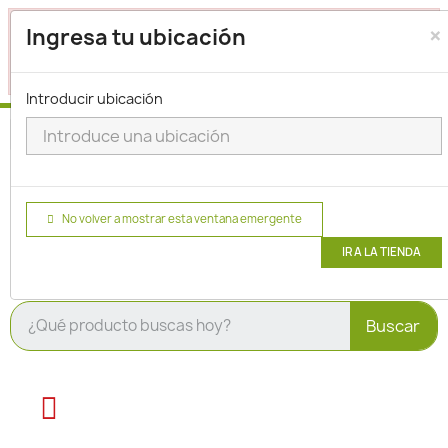
×
Seleccione su ubicación para que podamos verificar si
Ingresa tu ubicación
actualmente prestamos servicio en su área.
haga clic
para seleccionar una ubicación.
aquí
Introducir ubicación
No volver a mostrar esta ventana emergente
IR A LA TIENDA
Buscar