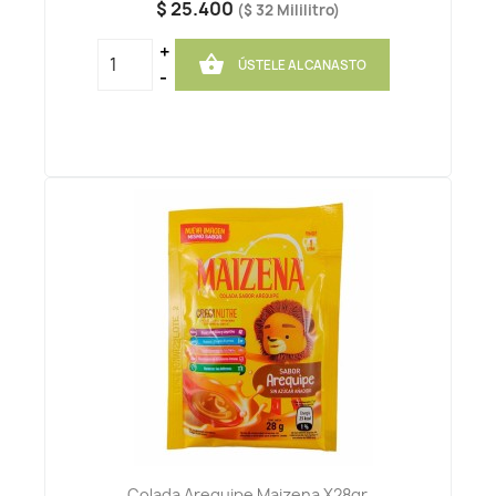
$ 25.400
($ 32 Mililitro)
+

ÚSTELE AL CANASTO
-
Colada Arequipe Maizena X28gr