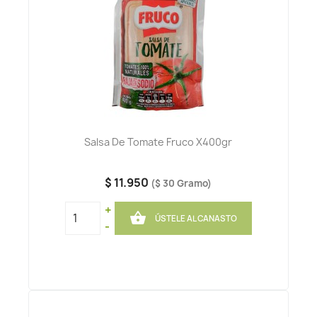
Salsa De Tomate Fruco X400gr
$ 11.950
($ 30 Gramo)
+

ÚSTELE AL CANASTO
-