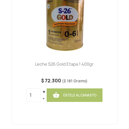
Leche S26 Gold Etapa 1 400gr
$ 72.300
($ 181 Gramo)
+

ÚSTELE AL CANASTO
-