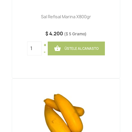
Sal Refisal Marina X800gr
$ 4.200
($ 5 Gramo)
+

ÚSTELE AL CANASTO
-