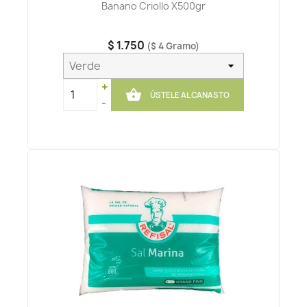
Banano Criollo X500gr
$ 1.750
($ 4 Gramo)
+

ÚSTELE AL CANASTO
-