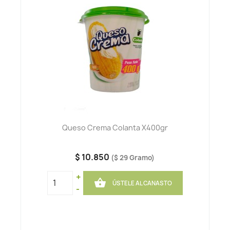
Queso Crema Colanta X400gr
$ 10.850
($ 29 Gramo)
+

ÚSTELE AL CANASTO
-