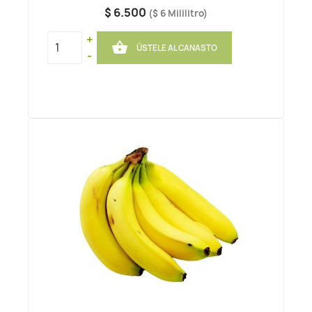
$ 6.500
($ 6 Mililitro)
+

ÚSTELE AL CANASTO
-