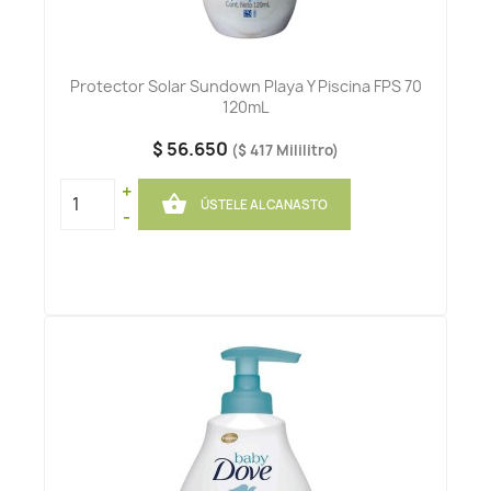
Protector Solar Sundown Playa Y Piscina FPS 70
120mL
$ 56.650
($ 417 Mililitro)
+

ÚSTELE AL CANASTO
-