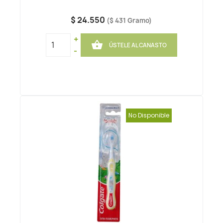
$ 24.550
($ 431 Gramo)
+

ÚSTELE AL CANASTO
-
No Disponible