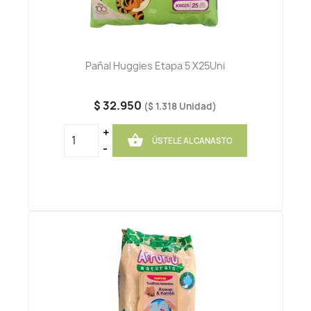
Pañal Huggies Etapa 5 X25Uni
$ 32.950
($ 1.318 Unidad)
+

ÚSTELE AL CANASTO
-