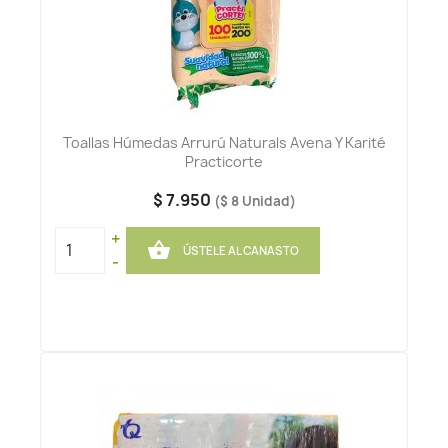
Toallas Húmedas Arrurú Naturals Avena Y Karité
Practicorte
$ 7.950
($ 8 Unidad)
+

ÚSTELE AL CANASTO
-