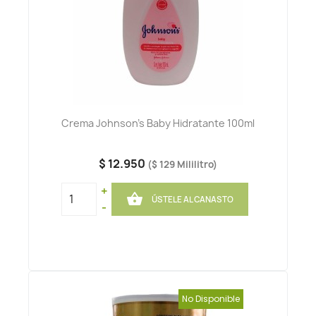
Crema Johnson's Baby Hidratante 100ml
$ 12.950
($ 129 Mililitro)
+

ÚSTELE AL CANASTO
-
No Disponible