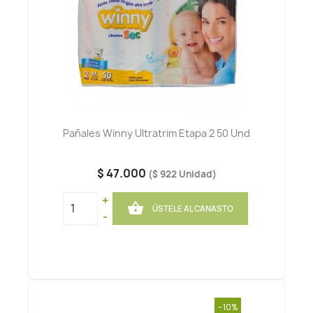
Pañales Winny Ultratrim Etapa 2 50 Und
$ 47.000
($ 922 Unidad)
+

ÚSTELE AL CANASTO
-
-10%