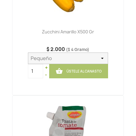
Zucchini Amarillo X500 Gr
$ 2.000
($ 4 Gramo)
+

ÚSTELE AL CANASTO
-