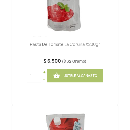
Pasta De Tomate La Coruña X200gr
$ 6.500
($ 32 Gramo)
+

ÚSTELE AL CANASTO
-