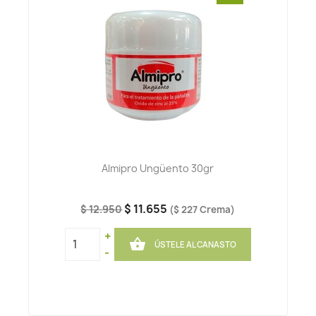
Almipro Ungüento 30gr
$ 11.655
$ 12.950
($ 227 Crema)
+

ÚSTELE AL CANASTO
-