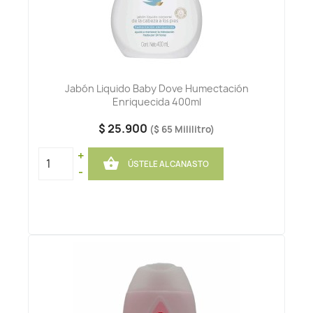
Jabón Liquido Baby Dove Humectación
Enriquecida 400ml
$ 25.900
($ 65 Mililitro)
+

ÚSTELE AL CANASTO
-