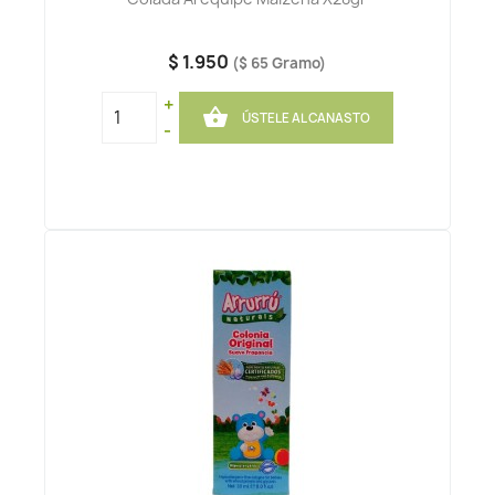
$ 1.950
($ 65 Gramo)
+

ÚSTELE AL CANASTO
-