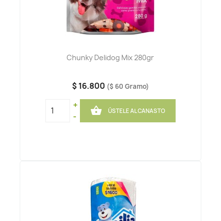
Chunky Delidog Mix 280gr
$ 16.800
($ 60 Gramo)
+

ÚSTELE AL CANASTO
-