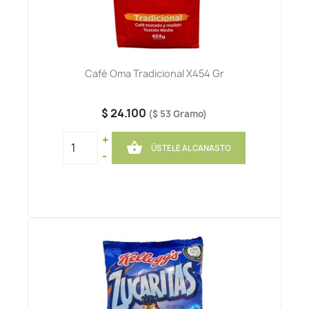
Café Oma Tradicional X454 Gr
$ 24.100
($ 53 Gramo)
+

ÚSTELE AL CANASTO
-