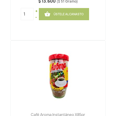
$ 13.600
($ 51 Gramo)
+

ÚSTELE AL CANASTO
-
Café Aroma Instantáneo X85gr