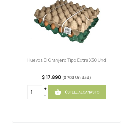
Huevos El Granjero Tipo Extra X30 Und
$ 17.890
($ 703 Unidad)
+

ÚSTELE AL CANASTO
-