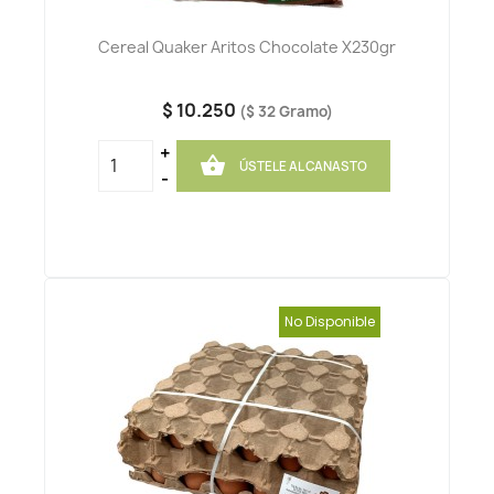
Cereal Quaker Aritos Chocolate X230gr
$ 10.250
($ 32 Gramo)
+

ÚSTELE AL CANASTO
-
No Disponible