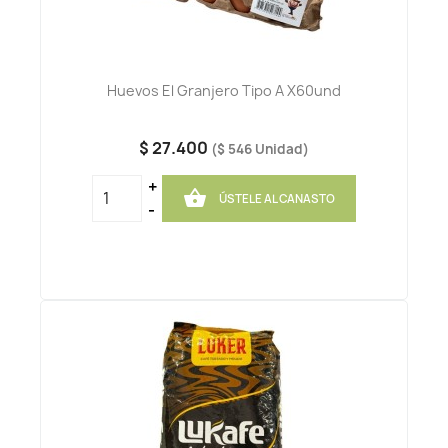
Huevos El Granjero Tipo A X60und
$ 27.400
($ 546 Unidad)
+

ÚSTELE AL CANASTO
-