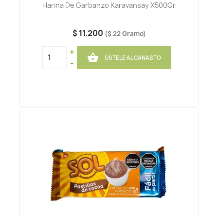
Harina De Garbanzo Karavansay X500Gr
$ 11.200
($ 22 Gramo)
+

ÚSTELE AL CANASTO
-