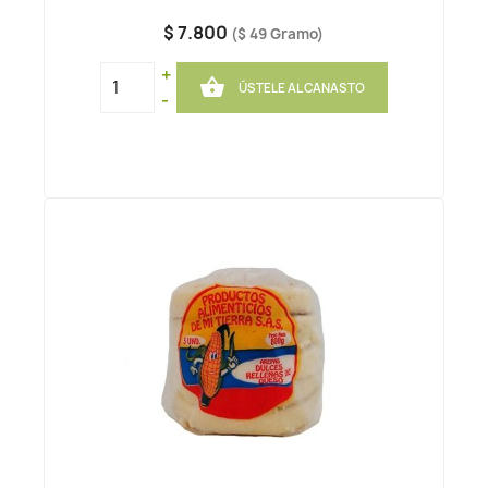
$ 7.800
($ 49 Gramo)
+

ÚSTELE AL CANASTO
-