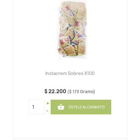
Instacrem Sobres X100
$ 22.200
($ 173 Gramo)
+

ÚSTELE AL CANASTO
-