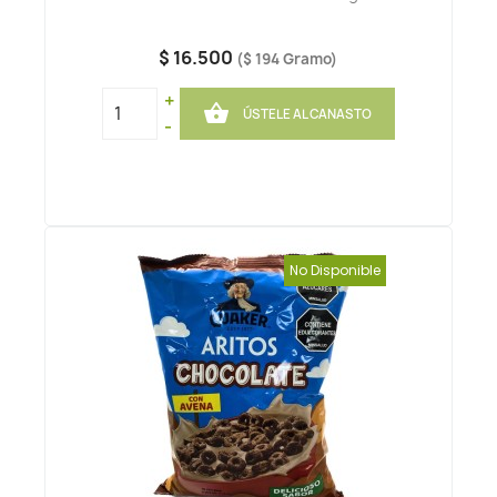
$ 16.500
($ 194 Gramo)
+

ÚSTELE AL CANASTO
-
No Disponible