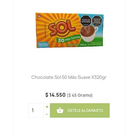
Chocolate Sol 50 Más Suave X320gr
$ 14.550
($ 45 Gramo)
+

ÚSTELE AL CANASTO
-