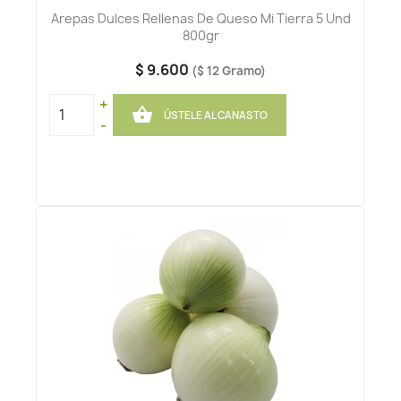
Arepas Dulces Rellenas De Queso Mi Tierra 5 Und
800gr
$ 9.600
($ 12 Gramo)
+

ÚSTELE AL CANASTO
-