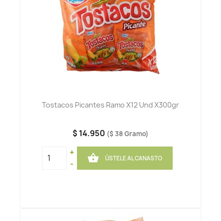
Tostacos Picantes Ramo X12 Und X300gr
$ 14.950
($ 38 Gramo)
+

ÚSTELE AL CANASTO
-