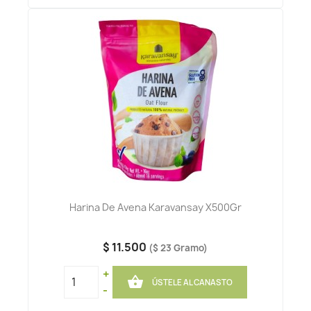
Harina De Avena Karavansay X500Gr
$ 11.500
($ 23 Gramo)
+

ÚSTELE AL CANASTO
-