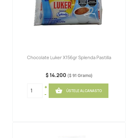
Chocolate Luker X156gr Splenda Pastilla
$ 14.200
($ 91 Gramo)
+

ÚSTELE AL CANASTO
-