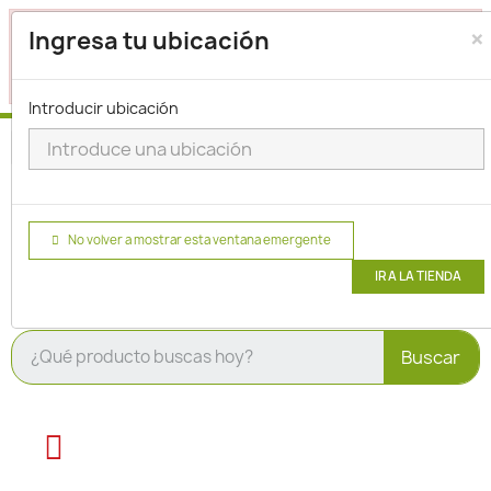
×
Seleccione su ubicación para que podamos verificar si
Ingresa tu ubicación
actualmente prestamos servicio en su área.
haga clic
para seleccionar una ubicación.
aquí
Introducir ubicación
No volver a mostrar esta ventana emergente
IR A LA TIENDA
Buscar