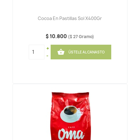
Cocoa En Pastillas Sol X400Gr
$ 10.800
($ 27 Gramo)
+

ÚSTELE AL CANASTO
-