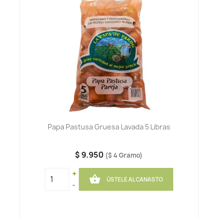
Papa Pastusa Gruesa Lavada 5 Libras
$ 9.950
($ 4 Gramo)
+

ÚSTELE AL CANASTO
-