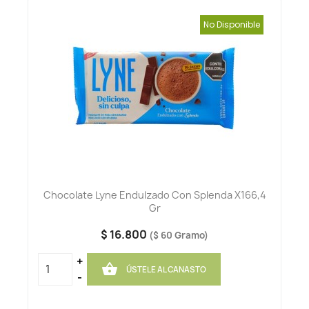
No Disponible
Chocolate Lyne Endulzado Con Splenda X166,4
Gr
$ 16.800
($ 60 Gramo)
+

ÚSTELE AL CANASTO
-