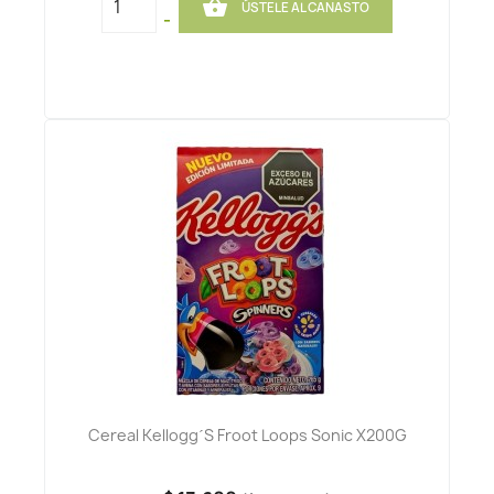

ÚSTELE AL CANASTO
-
Cereal Kellogg´s Froot Loops Sonic X200G