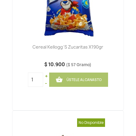
Cereal Kellogg´s Zucaritas X190gr
$ 10.900
($ 57 Gramo)
+

ÚSTELE AL CANASTO
-
No Disponible