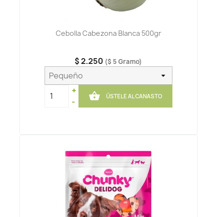
Cebolla Cabezona Blanca 500gr
$ 2.250
($ 5 Gramo)
+

ÚSTELE AL CANASTO
-