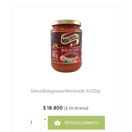
Salsa Bolognesa Monticello X420gr
$ 18.800
($ 45 Gramo)
+

ÚSTELE AL CANASTO
-