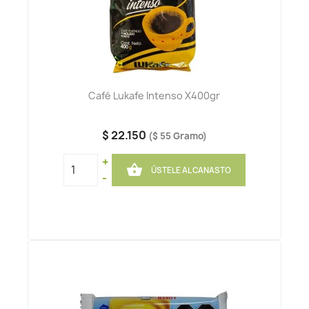
Café Lukafe Intenso X400gr
$ 22.150
($ 55 Gramo)
+

ÚSTELE AL CANASTO
-