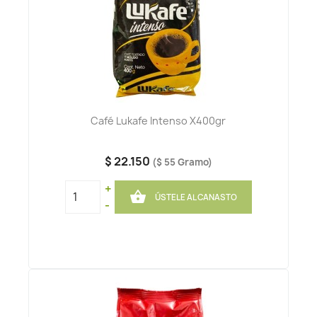
Café Lukafe Intenso X400gr
$ 22.150
($ 55 Gramo)
+

ÚSTELE AL CANASTO
-