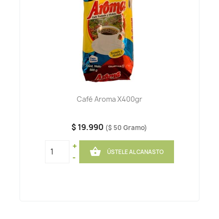
Café Aroma X400gr
$ 19.990
($ 50 Gramo)
+

ÚSTELE AL CANASTO
-