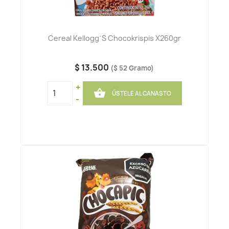
Cereal Kellogg´s Chocokrispis X260gr
$ 13.500
($ 52 Gramo)
+

ÚSTELE AL CANASTO
-