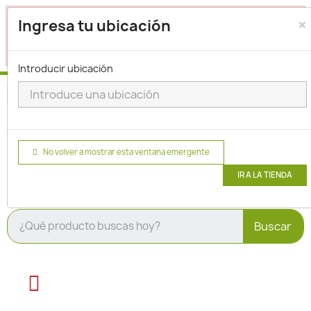
×
Seleccione su ubicación para que podamos verificar si
Ingresa tu ubicación
actualmente prestamos servicio en su área.
haga clic
para seleccionar una ubicación.
aquí
Introducir ubicación
No volver a mostrar esta ventana emergente
IR A LA TIENDA
Buscar