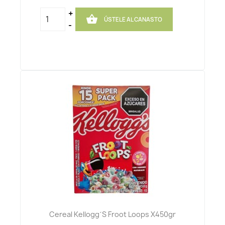
+

ÚSTELE AL CANASTO
-
Cereal Kellogg´s Froot Loops X450gr