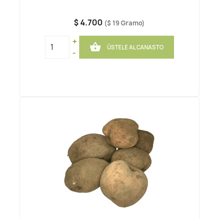
$ 4.700
($ 19 Gramo)
+

ÚSTELE AL CANASTO
-