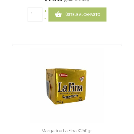
+

ÚSTELE AL CANASTO
-
Margarina La Fina X250gr