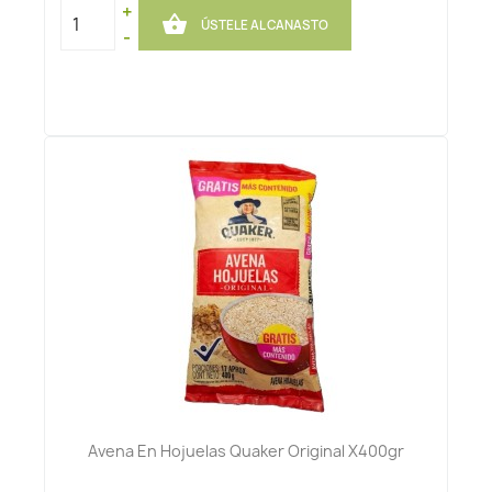
+

ÚSTELE AL CANASTO
-
Avena En Hojuelas Quaker Original X400gr