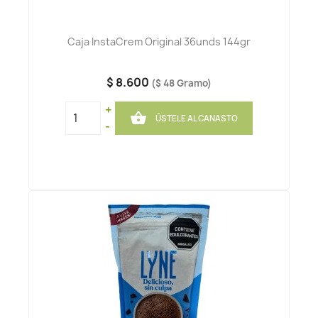
Caja InstaCrem Original 36unds 144gr
$ 8.600
($ 48 Gramo)
+

ÚSTELE AL CANASTO
-