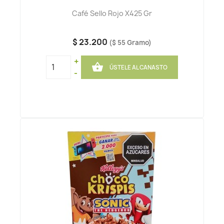
Café Sello Rojo X425 Gr
$ 23.200
($ 55 Gramo)
+

ÚSTELE AL CANASTO
-