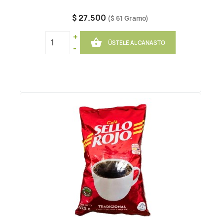
$ 27.500
($ 61 Gramo)
+

ÚSTELE AL CANASTO
-