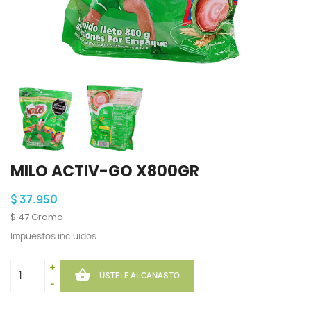
MILO ACTIV-GO X800GR
$ 37.950
$ 47 Gramo
Impuestos incluidos
+

ÚSTELE AL CANASTO
-