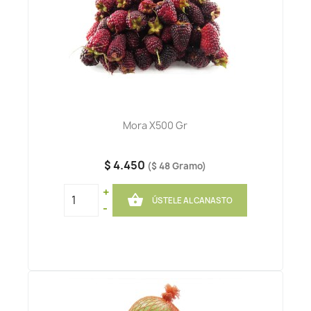
Mora X500 Gr
$ 4.450
($ 48 Gramo)
+

ÚSTELE AL CANASTO
-