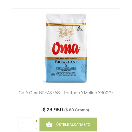
Café Oma BREAKFAST Tostado Y Molido X300Gr
$ 23.950
($ 80 Gramo)
+

ÚSTELE AL CANASTO
-