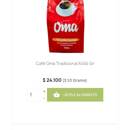
Café Oma Tradicional X454 Gr
$ 24.100
($ 53 Gramo)
+

ÚSTELE AL CANASTO
-