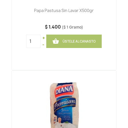
Papa Pastusa Sin Lavar X500gr
$ 1.400
($ 1 Gramo)
+

ÚSTELE AL CANASTO
-