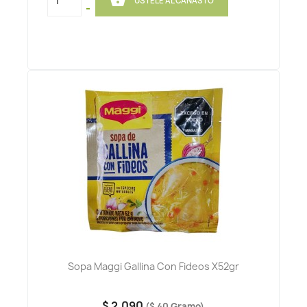
ÚSTELE AL CANASTO
-
Sopa Maggi Gallina Con Fideos X52gr
$ 2.090
($ 40 Gramo)