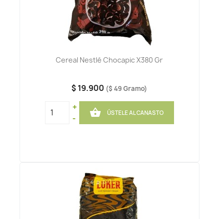
Cereal Nestlé Chocapic X380 Gr
$ 19.900
($ 49 Gramo)
+

ÚSTELE AL CANASTO
-