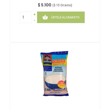
$ 5.100
($ 13 Gramo)
+

ÚSTELE AL CANASTO
-