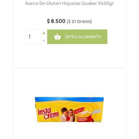
Avena Sin Gluten Hojuelas Quaker X400gr
$ 8.500
($ 21 Gramo)
+

ÚSTELE AL CANASTO
-