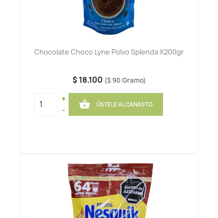
Chocolate Choco Lyne Polvo Splenda X200gr
$ 18.100
($ 90 Gramo)
+

ÚSTELE AL CANASTO
-