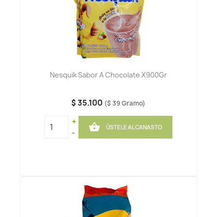
Nesquik Sabor A Chocolate X900Gr
$ 35.100
($ 39 Gramo)
+

ÚSTELE AL CANASTO
-