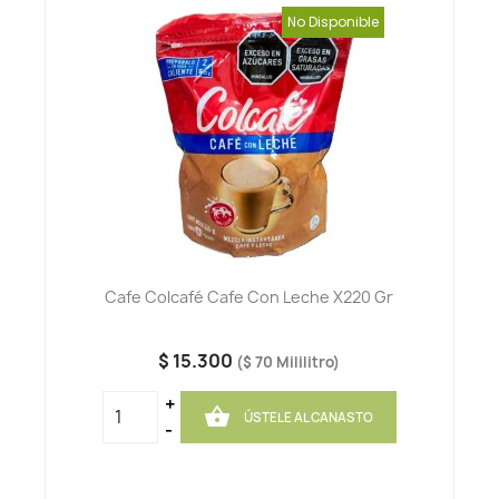
No Disponible
Cafe Colcafé Cafe Con Leche X220 Gr
$ 15.300
($ 70 Mililitro)
+

ÚSTELE AL CANASTO
-