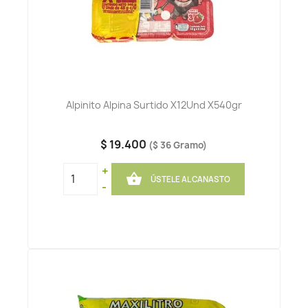
Alpinito Alpina Surtido X12Und X540gr
$ 19.400
($ 36 Gramo)
+

ÚSTELE AL CANASTO
-