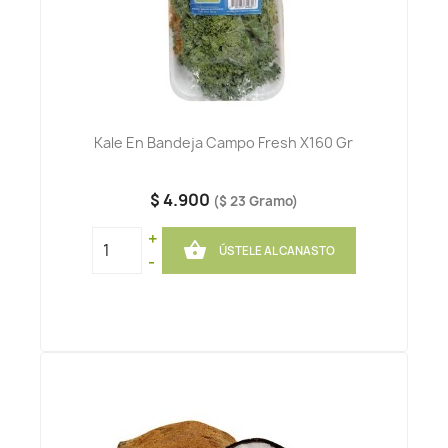
Kale En Bandeja Campo Fresh X160 Gr
$ 4.900
($ 23 Gramo)
+

ÚSTELE AL CANASTO
-