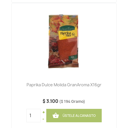
Paprika Dulce Molida GranAroma X16gr
$ 3.100
($ 194 Gramo)
+

ÚSTELE AL CANASTO
-