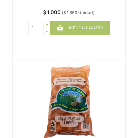
$ 1.000
($ 1.350 Unidad)
+

ÚSTELE AL CANASTO
-