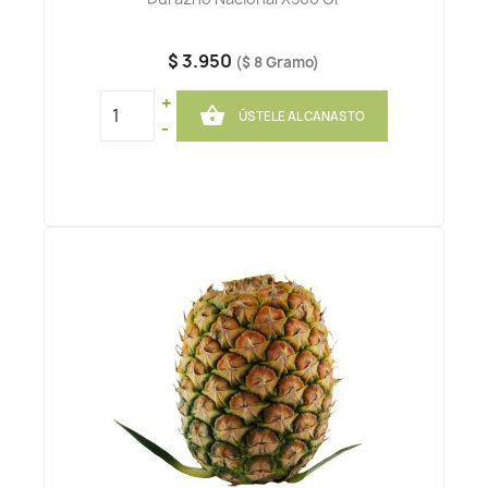
$ 3.950
($ 8 Gramo)
+

ÚSTELE AL CANASTO
-