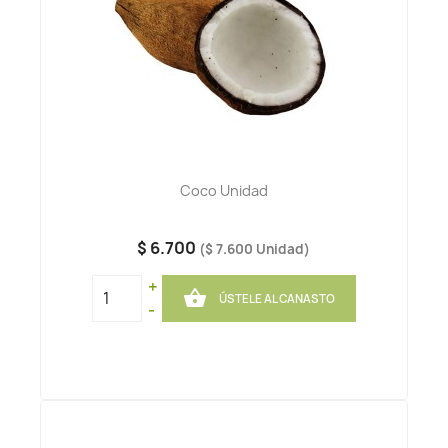
Coco Unidad
$ 6.700
($ 7.600 Unidad)
+

ÚSTELE AL CANASTO
-