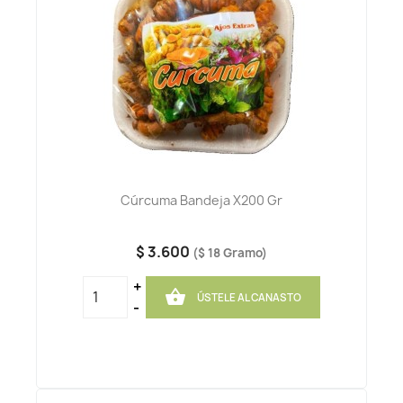
Cúrcuma Bandeja X200 Gr
$ 3.600
($ 18 Gramo)
+

ÚSTELE AL CANASTO
-