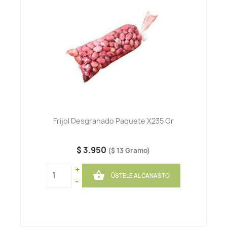
Frijol Desgranado Paquete X235 Gr
$ 3.950
($ 13 Gramo)
+

ÚSTELE AL CANASTO
-