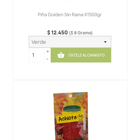
Piña Golden Sin Rama X1500gr
$ 12.450
($ 8 Gramo)
+

ÚSTELE AL CANASTO
-