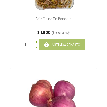
Raíz China En Bandeja
$ 1.800
($ 6 Gramo)
+

ÚSTELE AL CANASTO
-