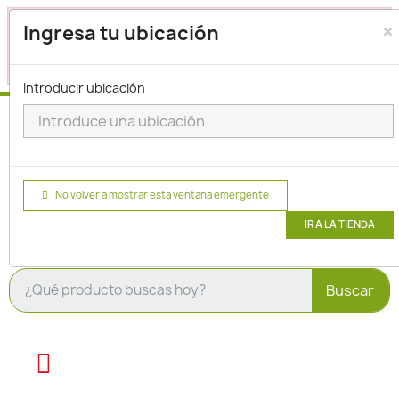
×
Seleccione su ubicación para que podamos verificar si
Ingresa tu ubicación
actualmente prestamos servicio en su área.
haga clic
para seleccionar una ubicación.
aquí
Introducir ubicación
No volver a mostrar esta ventana emergente
IR A LA TIENDA
Buscar