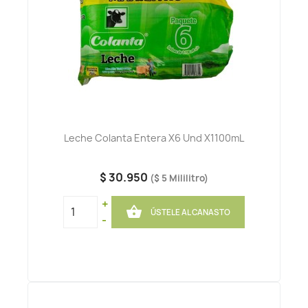
Leche Colanta Entera X6 Und X1100mL
$ 30.950
($ 5 Mililitro)
+

ÚSTELE AL CANASTO
-