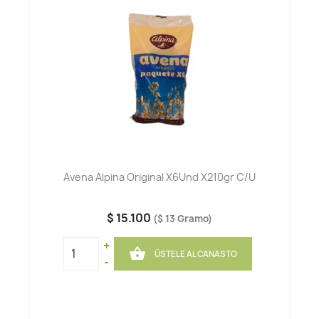
Avena Alpina Original X6Und X210gr C/u
$ 15.100
($ 13 Gramo)
+

ÚSTELE AL CANASTO
-