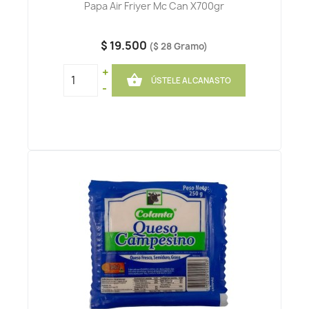
Papa Air Friyer Mc Can X700gr
$ 19.500
($ 28 Gramo)
+

ÚSTELE AL CANASTO
-