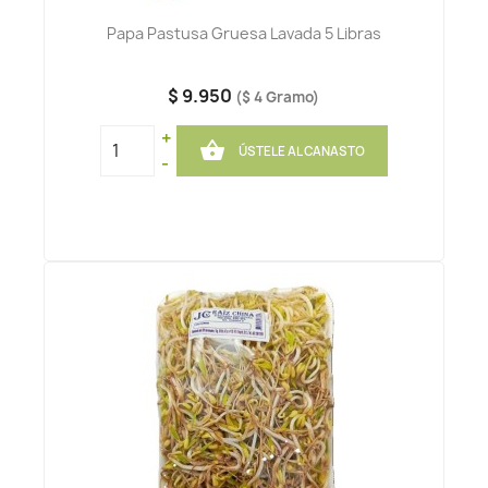
Papa Pastusa Gruesa Lavada 5 Libras
$ 9.950
($ 4 Gramo)
+

ÚSTELE AL CANASTO
-