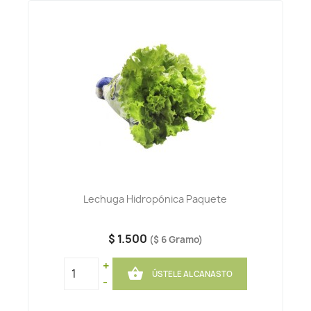
Lechuga Hidropónica Paquete
$ 1.500
($ 6 Gramo)
+

ÚSTELE AL CANASTO
-