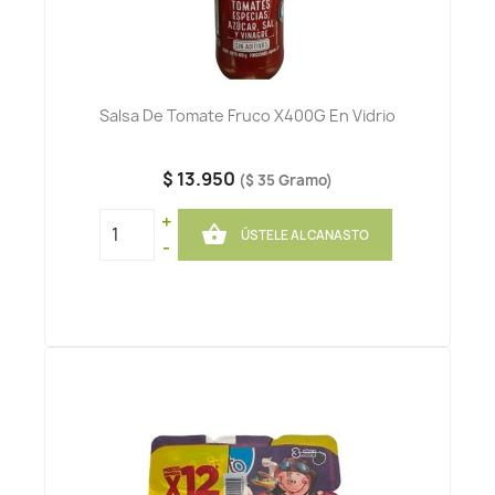
Salsa De Tomate Fruco X400G En Vidrio
$ 13.950
($ 35 Gramo)
+

ÚSTELE AL CANASTO
-