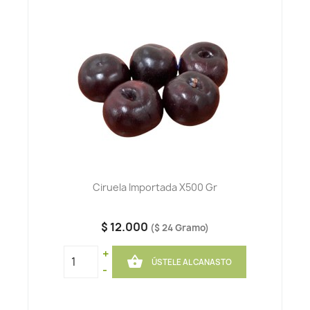
Ciruela Importada X500 Gr
$ 12.000
($ 24 Gramo)
+

ÚSTELE AL CANASTO
-