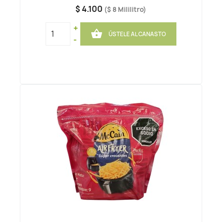
$ 4.100
($ 8 Mililitro)
+

ÚSTELE AL CANASTO
-