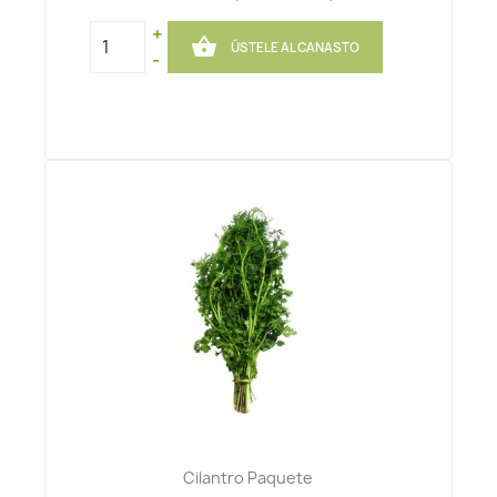
+

ÚSTELE AL CANASTO
-
Cilantro Paquete