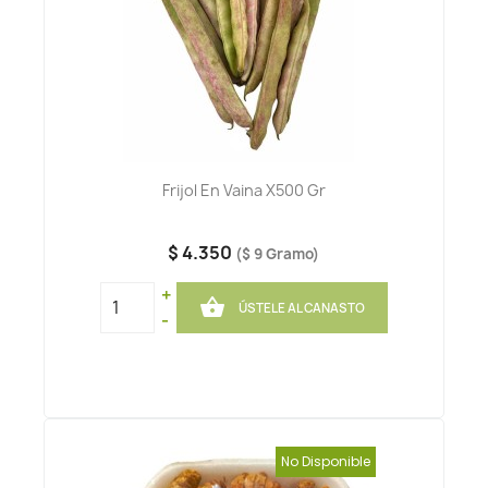
Frijol En Vaina X500 Gr
$ 4.350
($ 9 Gramo)
+

ÚSTELE AL CANASTO
-
No Disponible