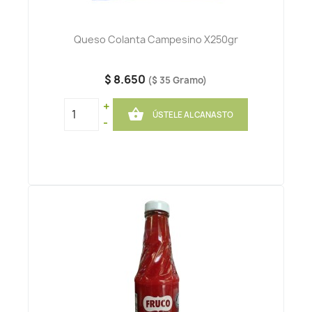
Queso Colanta Campesino X250gr
$ 8.650
($ 35 Gramo)
+

ÚSTELE AL CANASTO
-