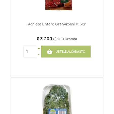
Achiote Entero GranAroma X16gr
$ 3.200
($ 200 Gramo)
+

ÚSTELE AL CANASTO
-