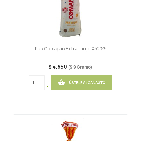
Pan Comapan Extra Largo X520G
$ 4.650
($ 9 Gramo)
+

ÚSTELE AL CANASTO
-