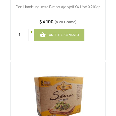
Pan Hamburguesa Bimbo Ajonjolí X4 Und X210gr
$ 4.100
($ 20 Gramo)
+

ÚSTELE AL CANASTO
-