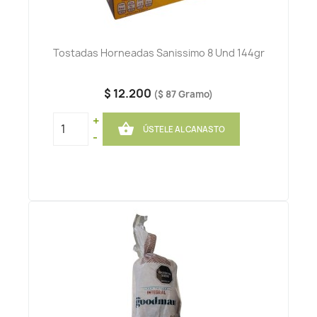
Tostadas Horneadas Sanissimo 8 Und 144gr
$ 12.200
($ 87 Gramo)
+

ÚSTELE AL CANASTO
-