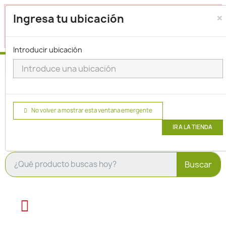
×
Seleccione su ubicación para que podamos verificar si
Ingresa tu ubicación
actualmente prestamos servicio en su área.
haga clic
para seleccionar una ubicación.
aquí
Introducir ubicación
No volver a mostrar esta ventana emergente
IR A LA TIENDA
Buscar