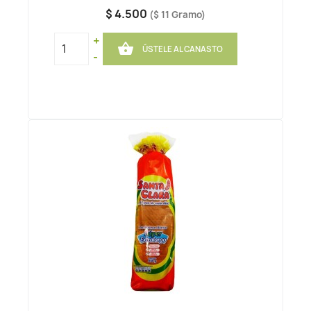
$ 4.500
($ 11 Gramo)
+

ÚSTELE AL CANASTO
-