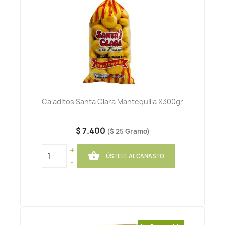
Caladitos Santa Clara Mantequilla X300gr
$ 7.400
($ 25 Gramo)
+

ÚSTELE AL CANASTO
-