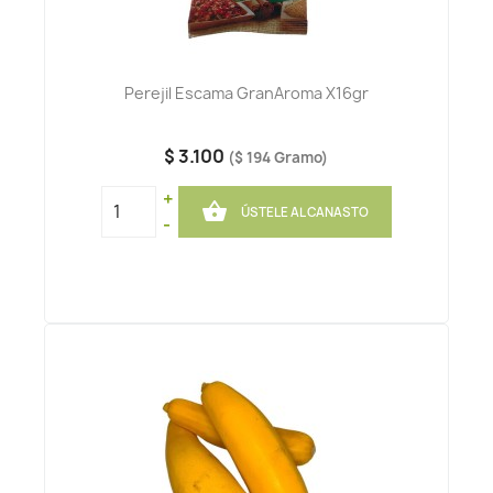
Perejil Escama GranAroma X16gr
$ 3.100
($ 194 Gramo)
+

ÚSTELE AL CANASTO
-