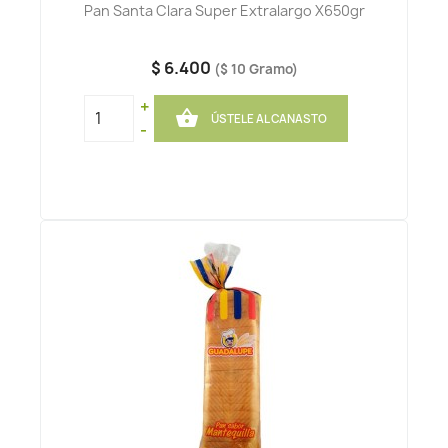
Pan Santa Clara Super Extralargo X650gr
$ 6.400
($ 10 Gramo)
+

ÚSTELE AL CANASTO
-