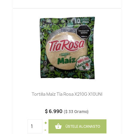
Tortilla Maíz Tía Rosa X210G X10UNI
$ 6.990
($ 33 Gramo)
+

ÚSTELE AL CANASTO
-