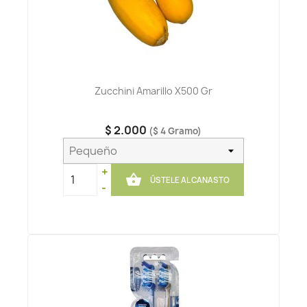
Zucchini Amarillo X500 Gr
$ 2.000
($ 4 Gramo)
+

ÚSTELE AL CANASTO
-