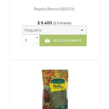
Repollo Blanco X2000 Gr
$ 9.400
($ 5 Gramo)
+

ÚSTELE AL CANASTO
-