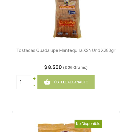
Tostadas Guadalupe Mantequilla X24 Und X280gr
$ 8.500
($ 26 Gramo)
+

ÚSTELE AL CANASTO
-
No Disponible