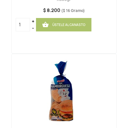
$ 8.200
($ 16 Gramo)
+

ÚSTELE AL CANASTO
-