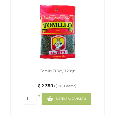
Tomillo El Rey X20gr
$ 2.350
($ 118 Gramo)
+

ÚSTELE AL CANASTO
-