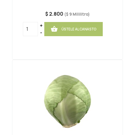
$ 2.800
($ 9 Mililitro)
+

ÚSTELE AL CANASTO
-