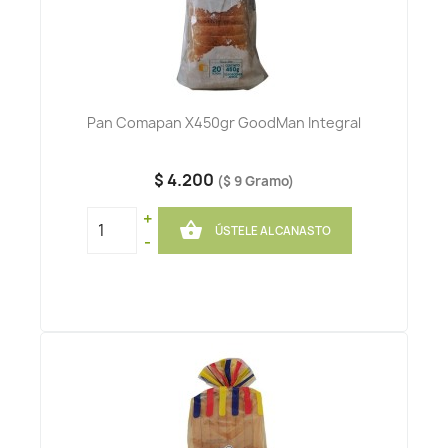
Pan Comapan X450gr GoodMan Integral
$ 4.200
($ 9 Gramo)
+

ÚSTELE AL CANASTO
-