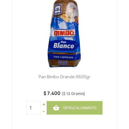
Pan Bimbo Grande X600gr
$ 7.400
($ 12 Gramo)
+

ÚSTELE AL CANASTO
-