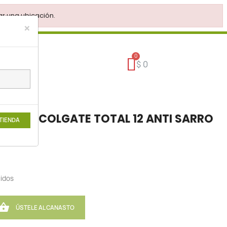
r una ubicación.
×
$ 0
ENTAL COLGATE TOTAL 12 ANTI SARRO
 TIENDA
uidos

ÚSTELE AL CANASTO